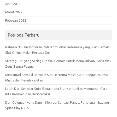
April 2022
Maret 2022
Februari 2022
Pos-pos Terbaru
Rahasia di Balik Bocoran Pola Komunitas Indonesia yang Bikin Pemain
Slot Online Makin Percaya Diri
Strategi Jitu yang Sering Dipakai Pemain untuk Menaklukkan Slot Kakek
Zeus Tanpa Pusing
Menikmati Sensasi Bermain Slot Bertema Mesir Kuno dengan Nuansa
Mistis dan Penuh Kejutan
Lebih Dari Sekadar Spin: Bagaimana Slot Komunitas Mengubah Cara
Kita Bermain dan Berinteraksi
Dari Gulungan yang Dingin Menjadi Sensasi Panas: Perjalanan Sizzling
Spins Play’N Go