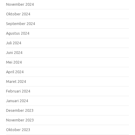
November 2024
Oktober 2024
September 2024
Agustus 2024
Juli 2024
Juni 2024
Mei 2024
April 2024
Maret 2024
Februari 2024
Januari 2024
Desember 2023
November 2023
Oktober 2023