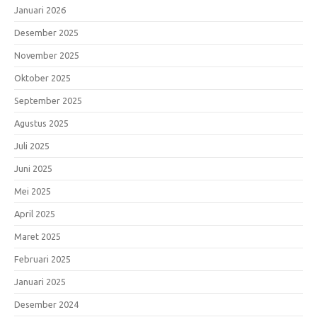
Januari 2026
Desember 2025
November 2025
Oktober 2025
September 2025
Agustus 2025
Juli 2025
Juni 2025
Mei 2025
April 2025
Maret 2025
Februari 2025
Januari 2025
Desember 2024