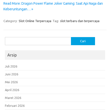
Read More: Dragon Power Flame Joker Gaming: Saat Api Naga dan
Keberuntungan… »
Category:
Slot Online Terpercaya
Tag:
slot terbaru dan terpercaya
Cari
untuk:
Arsip
Juli 2026
Juni 2026
Mei 2026
April 2026
Maret 2026
Februari 2026