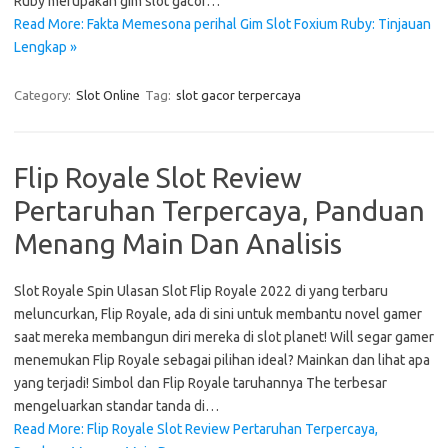
Ruby merupakan gim slot gacor…
Read More: Fakta Memesona perihal Gim Slot Foxium Ruby: Tinjauan
Lengkap »
Category:
Slot Online
Tag:
slot gacor terpercaya
Flip Royale Slot Review
Pertaruhan Terpercaya, Panduan
Menang Main Dan Analisis
Slot Royale Spin Ulasan Slot Flip Royale 2022 di yang terbaru
meluncurkan, Flip Royale, ada di sini untuk membantu novel gamer
saat mereka membangun diri mereka di slot planet! Will segar gamer
menemukan Flip Royale sebagai pilihan ideal? Mainkan dan lihat apa
yang terjadi! Simbol dan Flip Royale taruhannya The terbesar
mengeluarkan standar tanda di…
Read More: Flip Royale Slot Review Pertaruhan Terpercaya,