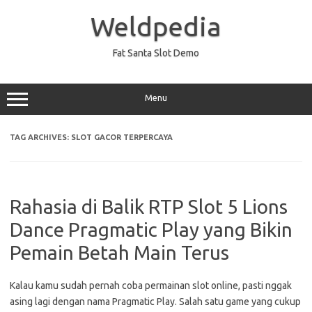
Skip
to
Weldpedia
content
Fat Santa Slot Demo
Menu
TAG ARCHIVES:
SLOT GACOR TERPERCAYA
Rahasia di Balik RTP Slot 5 Lions
Dance Pragmatic Play yang Bikin
Pemain Betah Main Terus
Kalau kamu sudah pernah coba permainan slot online, pasti nggak
asing lagi dengan nama Pragmatic Play. Salah satu game yang cukup