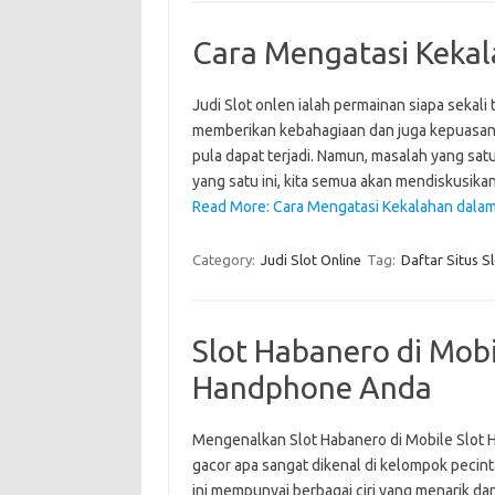
Cara Mengatasi Kekal
Judi Slot onlen ialah permainan siapa sekali
memberikan kebahagiaan dan juga kepuasan b
pula dapat terjadi. Namun, masalah yang satu
yang satu ini, kita semua akan mendiskusika
Read More: Cara Mengatasi Kekalahan dalam 
Category:
Judi Slot Online
Tag:
Daftar Situs Sl
Slot Habanero di Mobi
Handphone Anda
Mengenalkan Slot Habanero di Mobile Slot 
gacor apa sangat dikenal di kelompok pecinta
ini mempunyai berbagai ciri yang menarik 