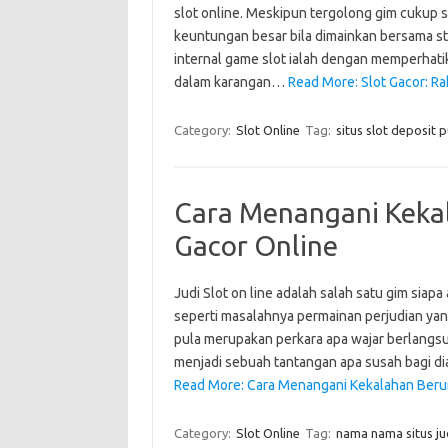
slot online. Meskipun tergolong gim cukup 
keuntungan besar bila dimainkan bersama str
internal game slot ialah dengan memperhatik
dalam karangan…
Read More: Slot Gacor: Ra
Category:
Slot Online
Tag:
situs slot deposit
Cara Menangani Kekal
Gacor Online
Judi Slot on line adalah salah satu gim sia
seperti masalahnya permainan perjudian yang
pula merupakan perkara apa wajar berlangsu
menjadi sebuah tantangan apa susah bagi dia
Read More: Cara Menangani Kekalahan Berur
Category:
Slot Online
Tag:
nama nama situs jud