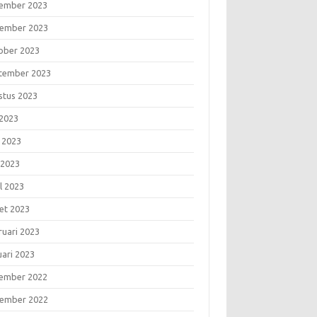
ember 2023
ember 2023
ober 2023
tember 2023
stus 2023
 2023
i 2023
 2023
l 2023
et 2023
ruari 2023
uari 2023
ember 2022
ember 2022