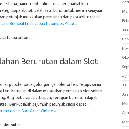
Apri
sederhana, namun slot online bisa menghadiahkan
ategi siapa akurat. salah satu kunci untuk meraih kejayaan
Mar
an petunjuk melakukan permainan dari para ahli. Pada di
Feb
hasia Berhasil Luas sebab Kelompok Ahli# »
Jan
 pulsa tanpa potongan
Des
Nov
Okt
ahan Berurutan dalam Slot
Sep
Agu
pa amat populer pada golongan gambler onlen. Tetapi, sama
Juli
 lain, kerugian di dalam melakukan permainan slot online
Jun
ng. Bagi beberapa partisipan, kerugian beruntun dapat
Mei
tasi. Berikut ialah sejumlah petunjuk siapa dapat…
utan dalam Slot Gacor Online »
Apri
Mar
i slot online