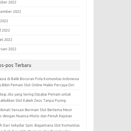
ober 2022
tember 2022
 2022
l 2022
et 2022
ruari 2022
os-pos Terbaru
asia di Balik Bocoran Pola Komunitas Indonesia
 Bikin Pemain Slot Online Makin Percaya Diri
tegi Jitu yang Sering Dipakai Pemain untuk
aklukkan Slot Kakek Zeus Tanpa Pusing
ikmati Sensasi Bermain Slot Bertema Mesir
o dengan Nuansa Mistis dan Penuh Kejutan
ih Dari Sekadar Spin: Bagaimana Slot Komunitas