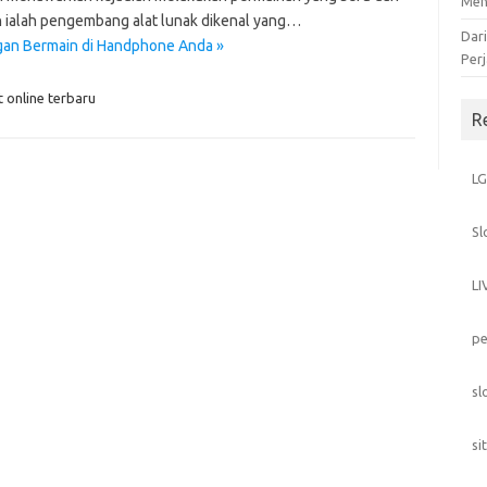
Men
 ialah pengembang alat lunak dikenal yang…
Dar
ngan Bermain di Handphone Anda »
Perj
ot online terbaru
R
L
Sl
L
pe
sl
si