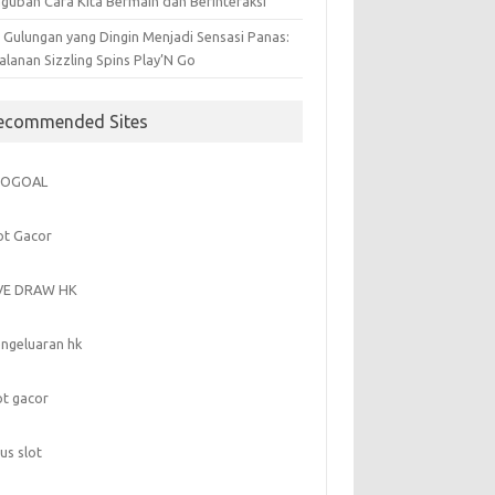
gubah Cara Kita Bermain dan Berinteraksi
i Gulungan yang Dingin Menjadi Sensasi Panas:
alanan Sizzling Spins Play’N Go
ecommended Sites
GOGOAL
ot Gacor
IVE DRAW HK
ngeluaran hk
ot gacor
tus slot