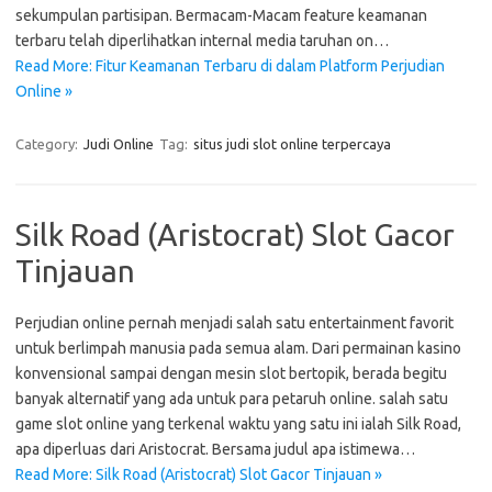
sekumpulan partisipan. Bermacam-Macam feature keamanan
terbaru telah diperlihatkan internal media taruhan on…
Read More: Fitur Keamanan Terbaru di dalam Platform Perjudian
Online »
Category:
Judi Online
Tag:
situs judi slot online terpercaya
Silk Road (Aristocrat) Slot Gacor
Tinjauan
Perjudian online pernah menjadi salah satu entertainment favorit
untuk berlimpah manusia pada semua alam. Dari permainan kasino
konvensional sampai dengan mesin slot bertopik, berada begitu
banyak alternatif yang ada untuk para petaruh online. salah satu
game slot online yang terkenal waktu yang satu ini ialah Silk Road,
apa diperluas dari Aristocrat. Bersama judul apa istimewa…
Read More: Silk Road (Aristocrat) Slot Gacor Tinjauan »