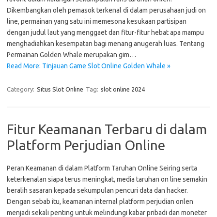
Dikembangkan oleh pemasok terkenal di dalam perusahaan judi on
line, permainan yang satu ini memesona kesukaan partisipan
dengan judul laut yang menggaet dan fitur-fitur hebat apa mampu
menghadiahkan kesempatan bagi menang anugerah luas. Tentang
Permainan Golden Whale merupakan gim…
Read More: Tinjauan Game Slot Online Golden Whale »
Category:
Situs Slot Online
Tag:
slot online 2024
Fitur Keamanan Terbaru di dalam
Platform Perjudian Online
Peran Keamanan di dalam Platform Taruhan Online Seiring serta
keterkenalan siapa terus meningkat, media taruhan on line semakin
beralih sasaran kepada sekumpulan pencuri data dan hacker.
Dengan sebab itu, keamanan internal platform perjudian onlen
menjadi sekali penting untuk melindungi kabar pribadi dan moneter