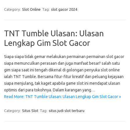
Category:
Slot Online
Tag:
slot gacor 2024
TNT Tumble Ulasan: Ulasan
Lengkap Gim Slot Gacor
Siapa siapa tidak gemar melakukan permainan permainan slot gacor
siapa memunculkan perasaan dan juga manfaat besar? salah satu
gim siapa saat ini tengah dikenal di golongan penyuka slot online
ialah TNT Tumble. Bersama fitur-fitur kreatif dan peluang kejayaan
siapa menjulang, tak kaget apabila game slot ini mendapat ulasan
optimis dari para tokohnya. Dalam karangan yang…
Read More: TNT Tumble Ulasan: Ulasan Lengkap Gim Slot Gacor »
Category:
Situs Slot
Tag:
situs judi slot terbaru