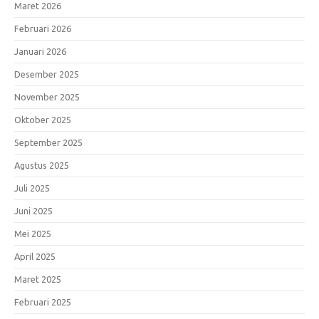
Maret 2026
Februari 2026
Januari 2026
Desember 2025
November 2025
Oktober 2025
September 2025
Agustus 2025
Juli 2025
Juni 2025
Mei 2025
April 2025
Maret 2025
Februari 2025