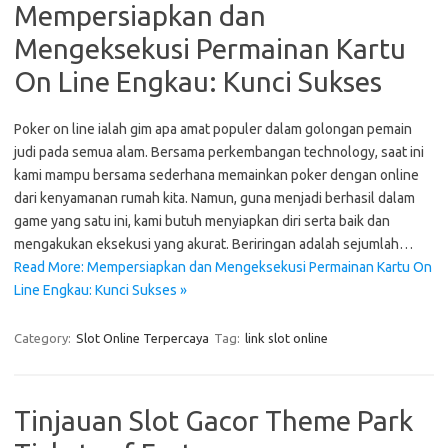
Mempersiapkan dan
Mengeksekusi Permainan Kartu
On Line Engkau: Kunci Sukses
Poker on line ialah gim apa amat populer dalam golongan pemain
judi pada semua alam. Bersama perkembangan technology, saat ini
kami mampu bersama sederhana memainkan poker dengan online
dari kenyamanan rumah kita. Namun, guna menjadi berhasil dalam
game yang satu ini, kami butuh menyiapkan diri serta baik dan
mengakukan eksekusi yang akurat. Beriringan adalah sejumlah…
Read More: Mempersiapkan dan Mengeksekusi Permainan Kartu On
Line Engkau: Kunci Sukses »
Category:
Slot Online Terpercaya
Tag:
link slot online
Tinjauan Slot Gacor Theme Park