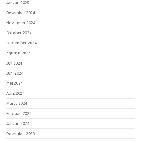
Januari 2025
Desember 2024
November 2024
Oktober 2024
September 2024
Agustus 2024
Juli 2024
Juni 2024
Mei 2024
April 2024
Maret 2024
Februari 2024
Januari 2024
Desember 2023