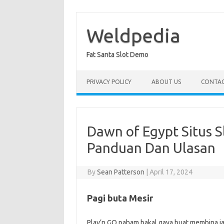
Skip
to
content
Weldpedia
Fat Santa Slot Demo
PRIVACY POLICY
ABOUT US
CONTAC
Dawn of Egypt Situs S
Panduan Dan Ulasan
By
Sean Patterson
|
April 17, 2024
Pagi buta Mesir
Play’n GO paham bakal gaya buat membina jas