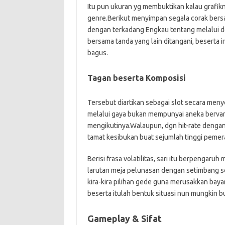
Itu pun ukuran yg membuktikan kalau grafikny
genre.Berikut menyimpan segala corak bersa
dengan terkadang Engkau tentang melalui de
bersama tanda yang lain ditangani, beserta 
bagus.
Tagan beserta Komposisi
Tersebut diartikan sebagai slot secara men
melalui gaya bukan mempunyai aneka berva
mengikutinya.Walaupun, dgn hit-rate dengan s
tamat kesibukan buat sejumlah tinggi pemer
Berisi frasa volatilitas, sari itu berpengar
larutan meja pelunasan dengan setimbang ser
kira-kira pilihan gede guna merusakkan bayar
beserta itulah bentuk situasi nun mungkin bu
Gameplay & Sifat