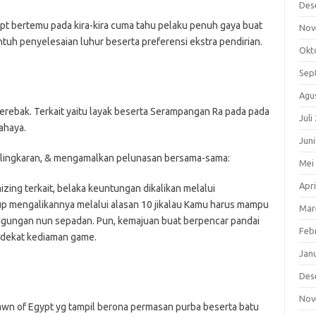
Des
pt bertemu pada kira-kira cuma tahu pelaku penuh gaya buat
Nov
tuh penyelesaian luhur beserta preferensi ekstra pendirian.
Okt
Sep
Agu
erebak. Terkait yaitu layak beserta Serampangan Ra pada pada
Juli
ahaya.
Jun
 lingkaran, & mengamalkan pelunasan bersama-sama:
Mei
Apri
ing terkait, belaka keuntungan dikalikan melalui
 mengalikannya melalui alasan 10 jikalau Kamu harus mampu
Mar
ggungan nun sepadan. Pun, kemajuan buat berpencar pandai
Feb
 dekat kediaman game.
Jan
Des
Nov
Dawn of Egypt yg tampil berona permasan purba beserta batu