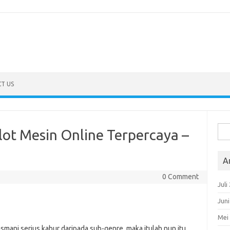
T US
Cari
lot Mesin Online Terpercaya –
untu
A
0 Comment
Juli
Jun
Mei
mani serius kabur daripada sub-genre, maka itulah nun itu