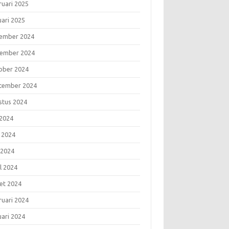
ruari 2025
uari 2025
ember 2024
ember 2024
ober 2024
tember 2024
stus 2024
 2024
i 2024
 2024
l 2024
et 2024
ruari 2024
uari 2024