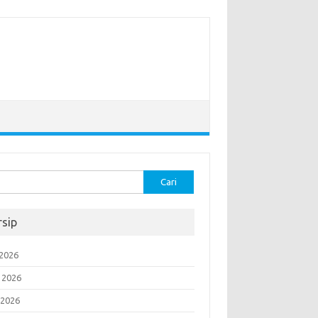
k:
rsip
 2026
i 2026
 2026