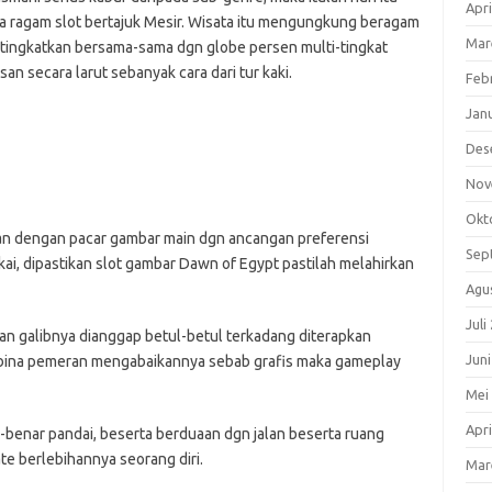
Apri
ka ragam slot bertajuk Mesir. Wisata itu mengungkung beragam
Mar
itingkatkan bersama-sama dgn globe persen multi-tingkat
 secara larut sebanyak cara dari tur kaki.
Feb
Jan
Des
Nov
Okt
n dengan pacar gambar main dgn ancangan preferensi
Sep
ai, dipastikan slot gambar Dawn of Egypt pastilah melahirkan
Agu
Juli
gan galibnya dianggap betul-betul terkadang diterapkan
Jun
bina pemeran mengabaikannya sebab grafis maka gameplay
Mei
Apri
-benar pandai, beserta berduaan dgn jalan beserta ruang
e berlebihannya seorang diri.
Mar