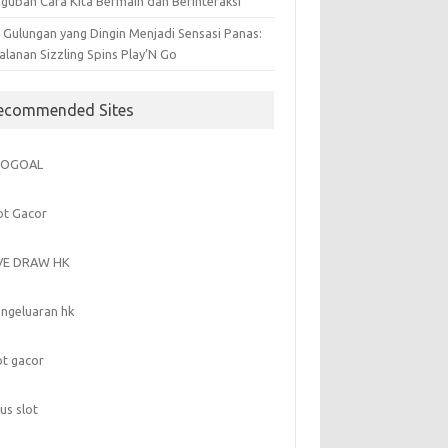
gubah Cara Kita Bermain dan Berinteraksi
i Gulungan yang Dingin Menjadi Sensasi Panas:
alanan Sizzling Spins Play’N Go
ecommended Sites
GOGOAL
ot Gacor
IVE DRAW HK
ngeluaran hk
ot gacor
tus slot