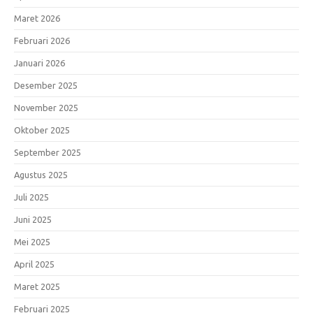
Maret 2026
Februari 2026
Januari 2026
Desember 2025
November 2025
Oktober 2025
September 2025
Agustus 2025
Juli 2025
Juni 2025
Mei 2025
April 2025
Maret 2025
Februari 2025