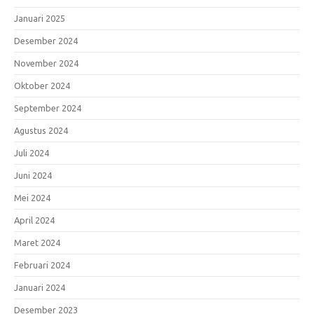
Januari 2025
Desember 2024
November 2024
Oktober 2024
September 2024
Agustus 2024
Juli 2024
Juni 2024
Mei 2024
April 2024
Maret 2024
Februari 2024
Januari 2024
Desember 2023