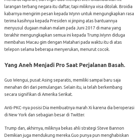
larangan terbang negara itu daftar, tapi miliknya visa ditolak. Broidia
kabarnya mengirim pesan kepada Wynn untuk mengungkapkan rasa
terima kasihnya kepada Presiden xi jinping atas bantuannya
menyusul dugaan makan malam pada Juni 2017 di mana yang
terakhir mengungkapkan semua ini kepada Trump.Wynn diduga
membahas Macau gim dengan Matahari pada waktu itu di atas
telepon selama beberapa menyerukan, menurut cocok.
Yang Aneh Menjadi Pro Saat Perjalanan Basah.
Guo Wengui, pusat Asing separatis, memiliki sampai baru saja
menahan diri dari pemulangan. Selain itu, ia telah berkembang
secara signifikan di Amerika Serikat.
Anti-PKC-nya posisi Dia membuatnya marah Xi karena dia beroperasi
di New York dan sebagian besar di Twitter.
Trump dan, akhirnya, miliknya bekas ahli strategi Steve Bannon
Demikian juga mendukung mereka.Guo punya pun menghabiskan