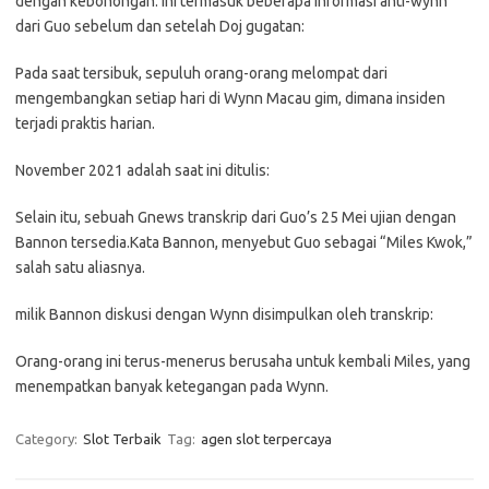
dengan kebohongan. Ini termasuk beberapa informasi anti-wynn
dari Guo sebelum dan setelah Doj gugatan:
Pada saat tersibuk, sepuluh orang-orang melompat dari
mengembangkan setiap hari di Wynn Macau gim, dimana insiden
terjadi praktis harian.
November 2021 adalah saat ini ditulis:
Selain itu, sebuah Gnews transkrip dari Guo’s 25 Mei ujian dengan
Bannon tersedia.Kata Bannon, menyebut Guo sebagai “Miles Kwok,”
salah satu aliasnya.
milik Bannon diskusi dengan Wynn disimpulkan oleh transkrip:
Orang-orang ini terus-menerus berusaha untuk kembali Miles, yang
menempatkan banyak ketegangan pada Wynn.
Category:
Slot Terbaik
Tag:
agen slot terpercaya