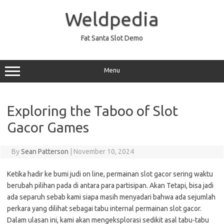
Skip
to
Weldpedia
content
Fat Santa Slot Demo
Menu
Exploring the Taboo of Slot
Gacor Games
By
Sean Patterson
|
November 10, 2024
Ketika hadir ke bumi judi on line, permainan slot gacor sering waktu
berubah pilihan pada di antara para partisipan. Akan Tetapi, bisa jadi
ada separuh sebab kami siapa masih menyadari bahwa ada sejumlah
perkara yang dilihat sebagai tabu internal permainan slot gacor.
Dalam ulasan ini, kami akan mengeksplorasi sedikit asal tabu-tabu