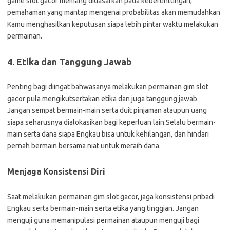
game slot gacor memang didasarkan pada keberuntungan,
pemahaman yang mantap mengenai probabilitas akan memudahkan
Kamu menghasilkan keputusan siapa lebih pintar waktu melakukan
permainan.
4. Etika dan Tanggung Jawab
Penting bagi diingat bahwasanya melakukan permainan gim slot
gacor pula mengikutsertakan etika dan juga tanggung jawab.
Jangan sempat bermain-main serta duit pinjaman ataupun uang
siapa seharusnya dialokasikan bagi keperluan lain.Selalu bermain-
main serta dana siapa Engkau bisa untuk kehilangan, dan hindari
pernah bermain bersama niat untuk meraih dana.
Menjaga Konsistensi Diri
Saat melakukan permainan gim slot gacor, jaga konsistensi pribadi
Engkau serta bermain-main serta etika yang tinggian. Jangan
menguji guna memanipulasi permainan ataupun menguji bagi