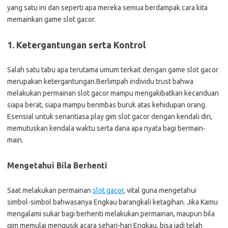
yang satu ini dan seperti apa mereka semua berdampak cara kita
memainkan game slot gacor.
1. Ketergantungan serta Kontrol
Salah satu tabu apa terutama umum terkait dengan game slot gacor
merupakan ketergantungan.Berlimpah individu trust bahwa
melakukan permainan slot gacor mampu mengakibatkan kecanduan
siapa berat, siapa mampu berimbas buruk atas kehidupan orang.
Esensial untuk senantiasa play gim slot gacor dengan kendali diri,
memutuskan kendala waktu serta dana apa nyata bagi bermain-
main.
Mengetahui Bila Berhenti
Saat melakukan permainan
slot gacor
, vital guna mengetahui
simbol-simbol bahwasanya Engkau barangkali ketagihan. Jika Kamu
mengalami sukar bagi berhenti melakukan permainan, maupun bila
gim memulai mengusik acara sehari-hari Engkau, bisa jadi telah