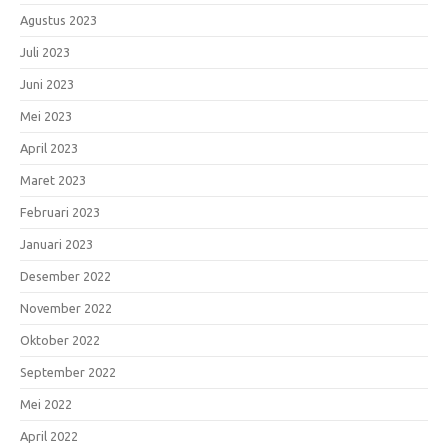
Agustus 2023
Juli 2023
Juni 2023
Mei 2023
April 2023
Maret 2023
Februari 2023
Januari 2023
Desember 2022
November 2022
Oktober 2022
September 2022
Mei 2022
April 2022