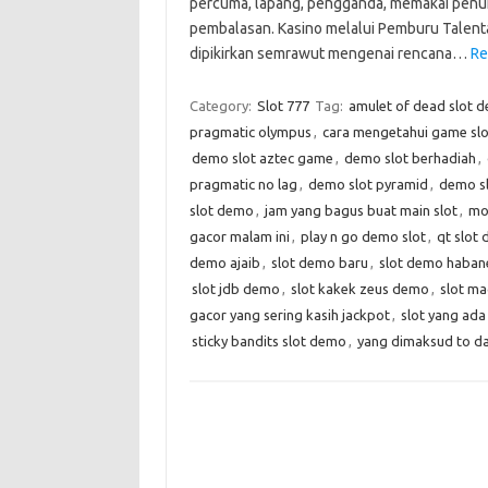
percuma, lapang, pengganda, memakai penuh
pembalasan. Kasino melalui Pemburu Talen
dipikirkan semrawut mengenai rencana…
Re
Category:
Slot 777
Tag:
amulet of dead slot 
pragmatic olympus
,
cara mengetahui game slo
demo slot aztec game
,
demo slot berhadiah
,
pragmatic no lag
,
demo slot pyramid
,
demo sl
slot demo
,
jam yang bagus buat main slot
,
mo
gacor malam ini
,
play n go demo slot
,
qt slot
demo ajaib
,
slot demo baru
,
slot demo habane
slot jdb demo
,
slot kakek zeus demo
,
slot ma
gacor yang sering kasih jackpot
,
slot yang ad
sticky bandits slot demo
,
yang dimaksud to da