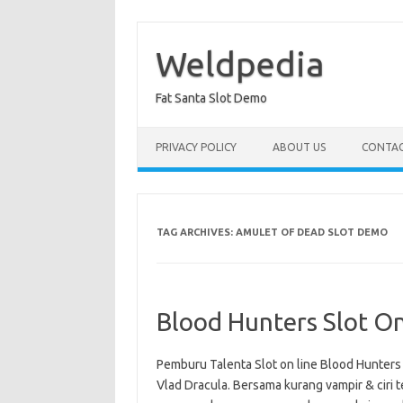
Skip
to
content
Weldpedia
Fat Santa Slot Demo
PRIVACY POLICY
ABOUT US
CONTAC
TAG ARCHIVES:
AMULET OF DEAD SLOT DEMO
Blood Hunters Slot O
Pemburu Talenta Slot on line Blood Hunters
Vlad Dracula. Bersama kurang vampir & ciri 