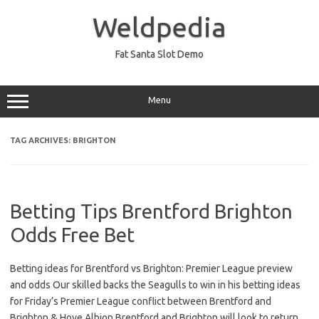
Skip
to
Weldpedia
content
Fat Santa Slot Demo
Menu
TAG ARCHIVES:
BRIGHTON
Betting Tips Brentford Brighton
Odds Free Bet
Betting ideas for Brentford vs Brighton: Premier League preview
and odds Our skilled backs the Seagulls to win in his betting ideas
for Friday’s Premier League conflict between Brentford and
Brighton & Hove Albion Brentford and Brighton will look to return