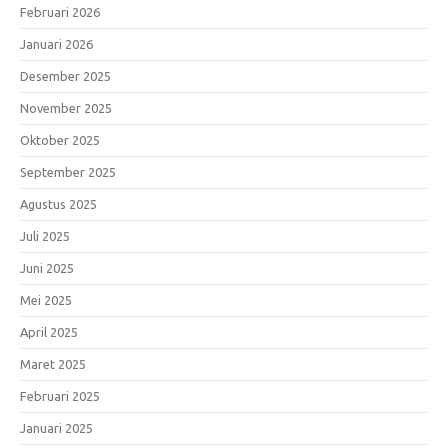
Februari 2026
Januari 2026
Desember 2025
November 2025
Oktober 2025
September 2025
Agustus 2025
Juli 2025
Juni 2025
Mei 2025
April 2025
Maret 2025
Februari 2025
Januari 2025