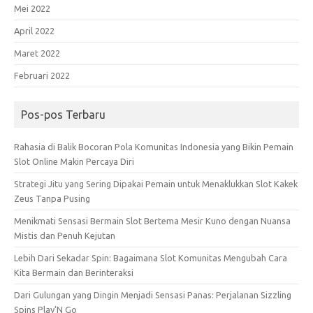
Mei 2022
April 2022
Maret 2022
Februari 2022
Pos-pos Terbaru
Rahasia di Balik Bocoran Pola Komunitas Indonesia yang Bikin Pemain
Slot Online Makin Percaya Diri
Strategi Jitu yang Sering Dipakai Pemain untuk Menaklukkan Slot Kakek
Zeus Tanpa Pusing
Menikmati Sensasi Bermain Slot Bertema Mesir Kuno dengan Nuansa
Mistis dan Penuh Kejutan
Lebih Dari Sekadar Spin: Bagaimana Slot Komunitas Mengubah Cara
Kita Bermain dan Berinteraksi
Dari Gulungan yang Dingin Menjadi Sensasi Panas: Perjalanan Sizzling
Spins Play’N Go