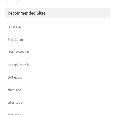
Recommended Sites
LGOGOAL
Slot Gacor
LIVE DRAW HK
pengeluaran hk
slot gacor
situs slot
situs togel