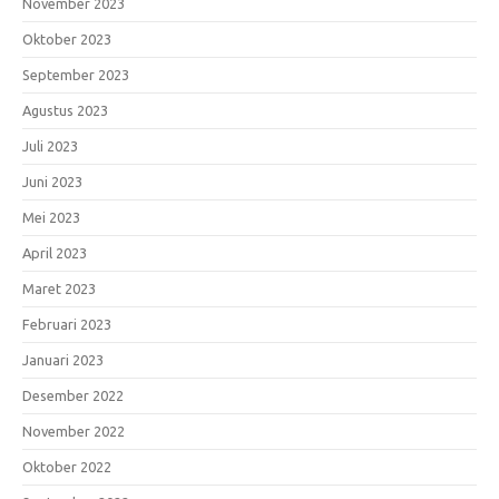
November 2023
Oktober 2023
September 2023
Agustus 2023
Juli 2023
Juni 2023
Mei 2023
April 2023
Maret 2023
Februari 2023
Januari 2023
Desember 2022
November 2022
Oktober 2022