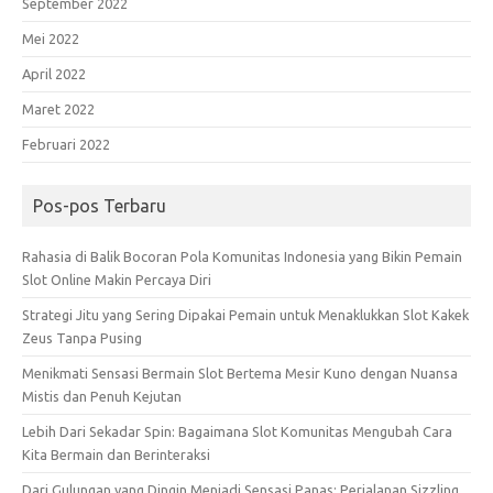
September 2022
Mei 2022
April 2022
Maret 2022
Februari 2022
Pos-pos Terbaru
Rahasia di Balik Bocoran Pola Komunitas Indonesia yang Bikin Pemain
Slot Online Makin Percaya Diri
Strategi Jitu yang Sering Dipakai Pemain untuk Menaklukkan Slot Kakek
Zeus Tanpa Pusing
Menikmati Sensasi Bermain Slot Bertema Mesir Kuno dengan Nuansa
Mistis dan Penuh Kejutan
Lebih Dari Sekadar Spin: Bagaimana Slot Komunitas Mengubah Cara
Kita Bermain dan Berinteraksi
Dari Gulungan yang Dingin Menjadi Sensasi Panas: Perjalanan Sizzling