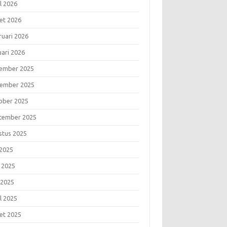
l 2026
et 2026
ruari 2026
uari 2026
ember 2025
ember 2025
ober 2025
tember 2025
stus 2025
 2025
i 2025
 2025
l 2025
et 2025