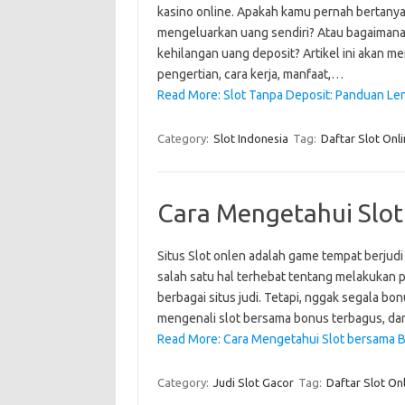
kasino online. Apakah kamu pernah bertany
mengeluarkan uang sendiri? Atau bagaimana
kehilangan uang deposit? Artikel ini akan 
pengertian, cara kerja, manfaat,…
Read More: Slot Tanpa Deposit: Panduan L
Category:
Slot Indonesia
Tag:
Daftar Slot Onli
Cara Mengetahui Slot
Situs Slot onlen adalah game tempat berjudi 
salah satu hal terhebat tentang melakukan 
berbagai situs judi. Tetapi, nggak segala bo
mengenali slot bersama bonus terbagus, dan 
Read More: Cara Mengetahui Slot bersama B
Category:
Judi Slot Gacor
Tag:
Daftar Slot Onl