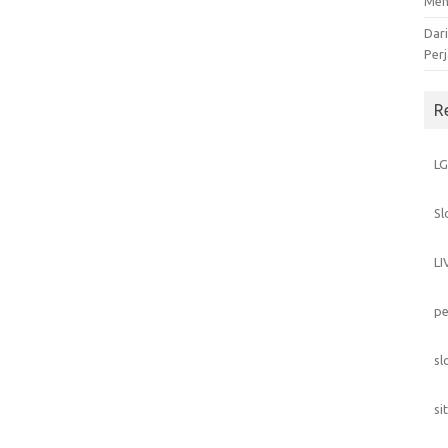
Men
Dar
Perj
R
L
Sl
L
pe
sl
si