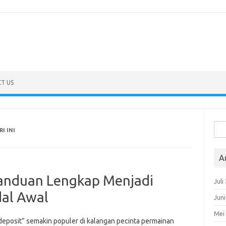
T US
Cari
I INI
untu
A
Panduan Lengkap Menjadi
Juli
al Awal
Jun
Mei
pa deposit” semakin populer di kalangan pecinta permainan