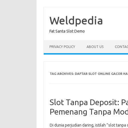
Skip
to
content
Weldpedia
Fat Santa Slot Demo
PRIVACY POLICY
ABOUT US
CONTAC
TAG ARCHIVES:
DAFTAR SLOT ONLINE GACOR HAR
Slot Tanpa Deposit: 
Pemenang Tanpa Mod
Di dunia perjudian daring, istilah “slot tan