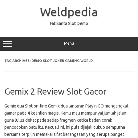
Skip
to
Weldpedia
content
Fat Santa Slot Demo
Menu
TAG ARCHIVES:
DEMO SLOT JOKER GAMING WORLD
Gemix 2 Review Slot Gacor
Gemix dua Slot on-line Gemix dua lantaran Play’n GO mengangkat
gamer pada 4 keahlian magis. Kamu mau mempunyai jumlah jalan
guna lulus dekat pada setiap fragmen ketika badan corak
pencocokan batu itu. Kecuali ini, ini pula dijejali cukup sempurna
bersama terpilih memakai sifat berangasan yang serupa banget