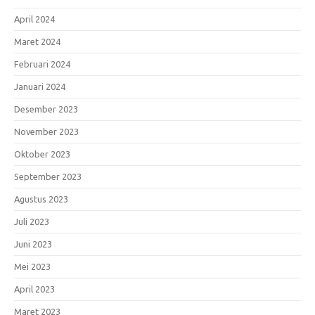
April 2024
Maret 2024
Februari 2024
Januari 2024
Desember 2023
November 2023
Oktober 2023
September 2023
Agustus 2023
Juli 2023
Juni 2023
Mei 2023
April 2023
Maret 2023