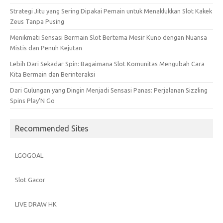
Strategi Jitu yang Sering Dipakai Pemain untuk Menaklukkan Slot Kakek
Zeus Tanpa Pusing
Menikmati Sensasi Bermain Slot Bertema Mesir Kuno dengan Nuansa
Mistis dan Penuh Kejutan
Lebih Dari Sekadar Spin: Bagaimana Slot Komunitas Mengubah Cara
Kita Bermain dan Berinteraksi
Dari Gulungan yang Dingin Menjadi Sensasi Panas: Perjalanan Sizzling
Spins Play’N Go
Recommended Sites
LGOGOAL
Slot Gacor
LIVE DRAW HK