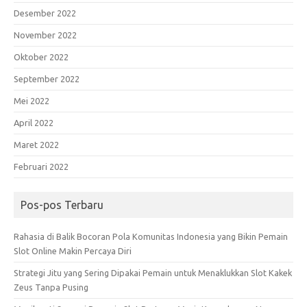
Desember 2022
November 2022
Oktober 2022
September 2022
Mei 2022
April 2022
Maret 2022
Februari 2022
Pos-pos Terbaru
Rahasia di Balik Bocoran Pola Komunitas Indonesia yang Bikin Pemain
Slot Online Makin Percaya Diri
Strategi Jitu yang Sering Dipakai Pemain untuk Menaklukkan Slot Kakek
Zeus Tanpa Pusing