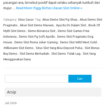
pasangan ana, tersebut positif dapat selaku sebanyak tumbuh dari
mujur.…
Read More: Piggy Riches Ulasan Slot Online »
Category:
Situs Gacor
Tag:
Akun Demo Slot Pg Shop
,
Akun Demo Slot
Pragmatic
,
Akun Slot Demo Maxwin
,
Apa Itu Dc Dalam Slot
,
Book Of
Myth Slot Demo
,
Demo Bonanza Slot
,
Demo Slot Games Free
Indonesia
,
Demo Slot Pg Soft Apollo
,
Demo Slot Pragmatic Dog
House
,
Demo Slot Roma Joker Gaming
,
Demo Slot Wild West Gold
,
Millionaire Slot Demo
,
Situs Slot Yang Bisa Deposit Pulsa
,
Slot Bonus
Buy Demo
,
Slot Demo Berhadiah
,
Slot Demo Tidak Lag
,
Slot Yang
Menggunakan Dana
Cari
untuk:
Arsip
Juli 2026