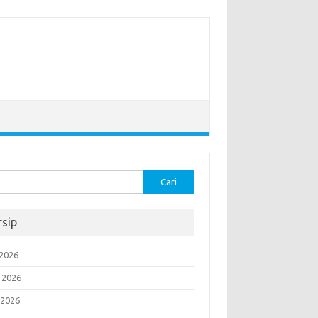
k:
rsip
 2026
i 2026
 2026