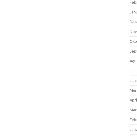
Feb
Jan
Des
Nov
Okt
Sep
Agu
Juli
Jun
Mei
Apri
Mar
Feb
Jan