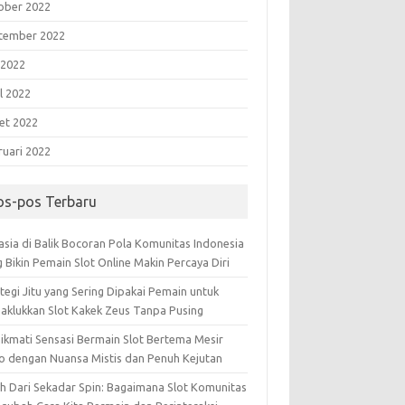
ober 2022
tember 2022
 2022
l 2022
et 2022
ruari 2022
os-pos Terbaru
asia di Balik Bocoran Pola Komunitas Indonesia
 Bikin Pemain Slot Online Makin Percaya Diri
tegi Jitu yang Sering Dipakai Pemain untuk
aklukkan Slot Kakek Zeus Tanpa Pusing
ikmati Sensasi Bermain Slot Bertema Mesir
o dengan Nuansa Mistis dan Penuh Kejutan
ih Dari Sekadar Spin: Bagaimana Slot Komunitas