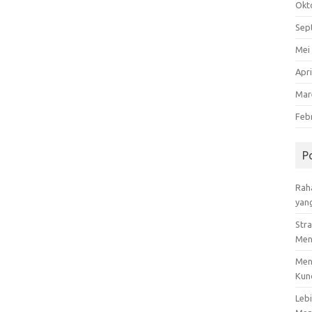
Okt
Sep
Mei
Apri
Mar
Feb
P
Rah
yang
Stra
Men
Men
Kun
Leb