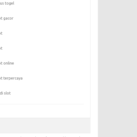
tus togel
ot gacor
ot
ot
ot online
ot terpercaya
di slot