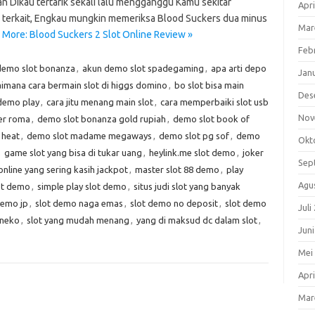
Dikau tertarik sekali lalu mengganggu Kamu sekitar
Apri
terkait, Engkau mungkin memeriksa Blood Suckers dua minus
Mar
 More: Blood Suckers 2 Slot Online Review »
Feb
demo slot bonanza
,
akun demo slot spadegaming
,
apa arti depo
Jan
imana cara bermain slot di higgs domino
,
bo slot bisa main
Des
demo play
,
cara jitu menang main slot
,
cara memperbaiki slot usb
Nov
er roma
,
demo slot bonanza gold rupiah
,
demo slot book of
 heat
,
demo slot madame megaways
,
demo slot pg sof
,
demo
Okt
,
game slot yang bisa di tukar uang
,
heylink.me slot demo
,
joker
Sep
 online yang sering kasih jackpot
,
master slot 88 demo
,
play
Agu
ot demo
,
simple play slot demo
,
situs judi slot yang banyak
demo jp
,
slot demo naga emas
,
slot demo no deposit
,
slot demo
Juli
 neko
,
slot yang mudah menang
,
yang di maksud dc dalam slot
,
Jun
Mei
Apri
Mar