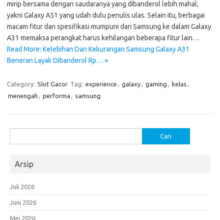
mirip bersama dengan saudaranya yang dibanderol lebih mahal;
yakni Galaxy A51 yang udah dulu penulis ulas. Selain itu, berbagai
macam fitur dan spesifikasi mumpuni dari Samsung ke dalam Galaxy
A31 memaksa perangkat harus kehilangan beberapa fitur lain…
Read More: Kelebihan Dan Kekurangan Samsung Galaxy A31
Beneran Layak Dibanderol Rp… »
Category:
Slot Gacor
Tag:
experience
,
galaxy
,
gaming
,
kelas
,
menengah
,
performa
,
samsung
Cari
untuk:
Arsip
Juli 2026
Juni 2026
Mei 2026