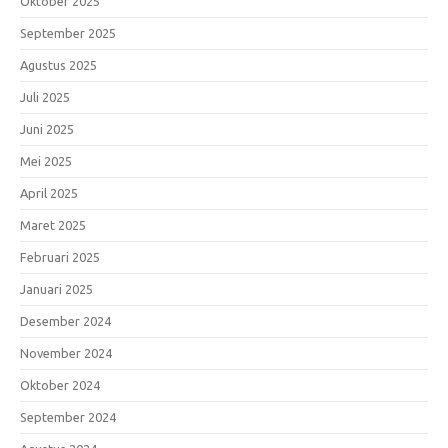
Oktober 2025
September 2025
Agustus 2025
Juli 2025
Juni 2025
Mei 2025
April 2025
Maret 2025
Februari 2025
Januari 2025
Desember 2024
November 2024
Oktober 2024
September 2024