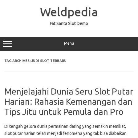
Skip
to
Weldpedia
content
Fat Santa Slot Demo
Menu
TAG ARCHIVES:
JUDI SLOT TERBARU
Menjelajahi Dunia Seru Slot Putar
Harian: Rahasia Kemenangan dan
Tips Jitu untuk Pemula dan Pro
Di tengah gelora dunia permainan daring yang semakin memikat,
slot putar harian telah menjadi fenomena yang tak bisa diabaikan.