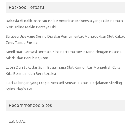
Pos-pos Terbaru
Rahasia di Balik Bocoran Pola Komunitas Indonesia yang Bikin Pemain
Slot Online Makin Percaya Diri
Strategi Jitu yang Sering Dipakai Pemain untuk Menaklukkan Slot Kakek
Zeus Tanpa Pusing
Menikmati Sensasi Bermain Slot Bertema Mesir Kuno dengan Nuansa
Mistis dan Penuh Kejutan
Lebih Dari Sekadar Spin: Bagaimana Slot Komunitas Mengubah Cara
Kita Bermain dan Berinteraksi
Dari Gulungan yang Dingin Menjadi Sensasi Panas: Perjalanan Sizzling
Spins Play’N Go
Recommended Sites
LGOGOAL