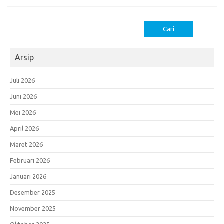
Cari
untuk:
Arsip
Juli 2026
Juni 2026
Mei 2026
April 2026
Maret 2026
Februari 2026
Januari 2026
Desember 2025
November 2025