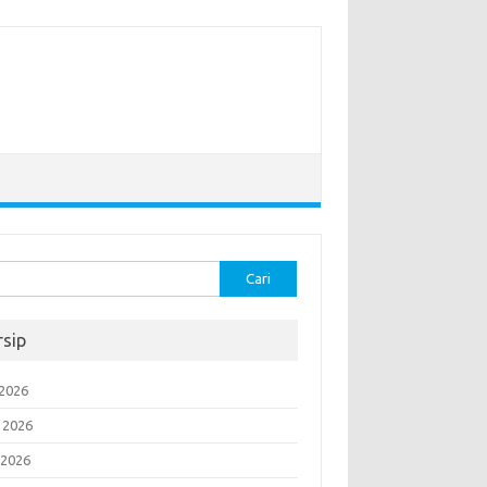
k:
rsip
 2026
i 2026
 2026