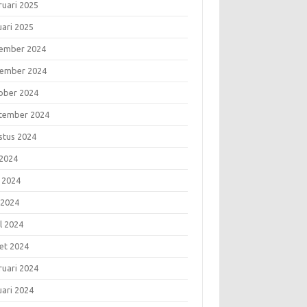
ruari 2025
uari 2025
ember 2024
ember 2024
ober 2024
tember 2024
stus 2024
 2024
i 2024
 2024
l 2024
et 2024
ruari 2024
uari 2024