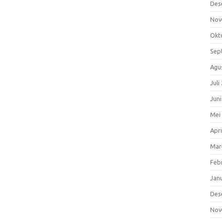
Des
Nov
Okt
Sep
Agu
Juli
Jun
Mei
Apri
Mar
Feb
Jan
Des
Nov