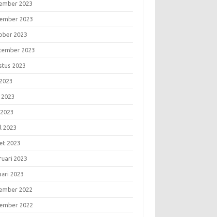
ember 2023
ember 2023
ober 2023
tember 2023
stus 2023
 2023
i 2023
 2023
l 2023
et 2023
ruari 2023
uari 2023
ember 2022
ember 2022