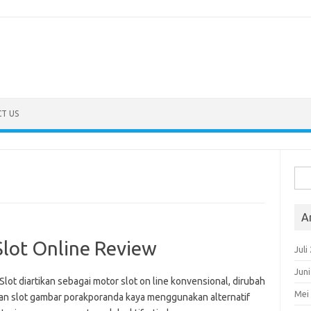
T US
Cari
untu
A
Slot Online Review
Juli
Jun
Slot diartikan sebagai motor slot on line konvensional, dirubah
Mei
an slot gambar porakporanda kaya menggunakan alternatif