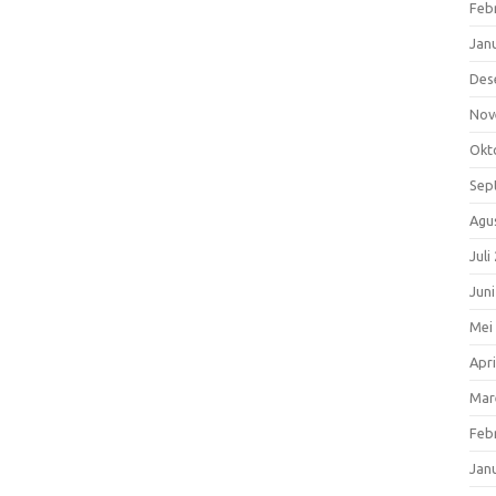
Feb
Jan
Des
Nov
Okt
Sep
Agu
Juli
Jun
Mei
Apri
Mar
Feb
Jan