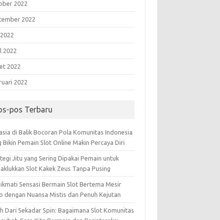
ober 2022
tember 2022
 2022
l 2022
et 2022
ruari 2022
os-pos Terbaru
asia di Balik Bocoran Pola Komunitas Indonesia
 Bikin Pemain Slot Online Makin Percaya Diri
tegi Jitu yang Sering Dipakai Pemain untuk
aklukkan Slot Kakek Zeus Tanpa Pusing
ikmati Sensasi Bermain Slot Bertema Mesir
o dengan Nuansa Mistis dan Penuh Kejutan
ih Dari Sekadar Spin: Bagaimana Slot Komunitas