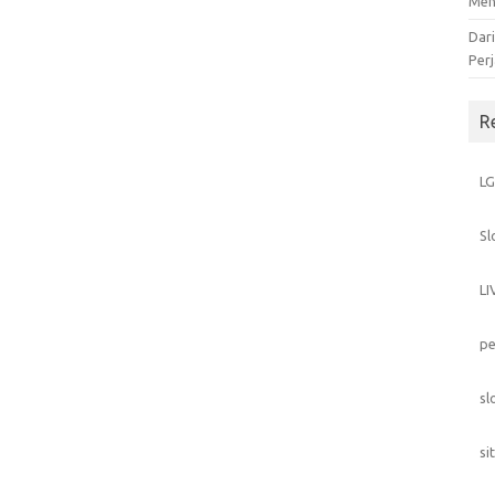
Men
Dar
Perj
R
L
Sl
L
pe
sl
si