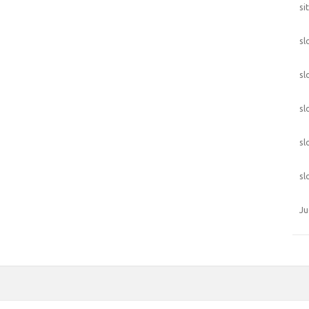
si
sl
sl
sl
sl
sl
Ju