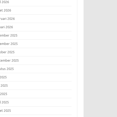
l 2026
et 2026
ruari 2026
uari 2026
ember 2025
ember 2025
ober 2025
tember 2025
stus 2025
 2025
i 2025
 2025
l 2025
et 2025