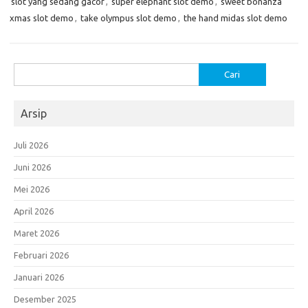
slot yang sedang gacor
,
super elephant slot demo
,
sweet bonanza
xmas slot demo
,
take olympus slot demo
,
the hand midas slot demo
Cari
untuk:
Arsip
Juli 2026
Juni 2026
Mei 2026
April 2026
Maret 2026
Februari 2026
Januari 2026
Desember 2025