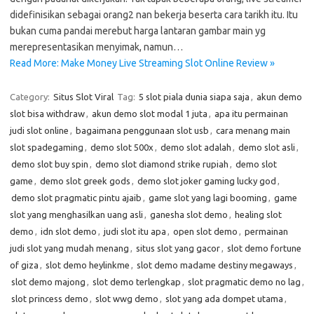
didefinisikan sebagai orang2 nan bekerja beserta cara tarikh itu. Itu
bukan cuma pandai merebut harga lantaran gambar main yg
merepresentasikan menyimak, namun…
Read More: Make Money Live Streaming Slot Online Review »
Category:
Situs Slot Viral
Tag:
5 slot piala dunia siapa saja
,
akun demo
slot bisa withdraw
,
akun demo slot modal 1 juta
,
apa itu permainan
judi slot online
,
bagaimana penggunaan slot usb
,
cara menang main
slot spadegaming
,
demo slot 500x
,
demo slot adalah
,
demo slot asli
,
demo slot buy spin
,
demo slot diamond strike rupiah
,
demo slot
game
,
demo slot greek gods
,
demo slot joker gaming lucky god
,
demo slot pragmatic pintu ajaib
,
game slot yang lagi booming
,
game
slot yang menghasilkan uang asli
,
ganesha slot demo
,
healing slot
demo
,
idn slot demo
,
judi slot itu apa
,
open slot demo
,
permainan
judi slot yang mudah menang
,
situs slot yang gacor
,
slot demo fortune
of giza
,
slot demo heylinkme
,
slot demo madame destiny megaways
,
slot demo majong
,
slot demo terlengkap
,
slot pragmatic demo no lag
,
slot princess demo
,
slot wwg demo
,
slot yang ada dompet utama
,