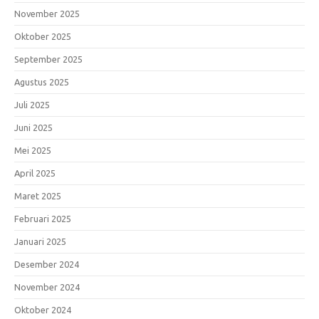
November 2025
Oktober 2025
September 2025
Agustus 2025
Juli 2025
Juni 2025
Mei 2025
April 2025
Maret 2025
Februari 2025
Januari 2025
Desember 2024
November 2024
Oktober 2024