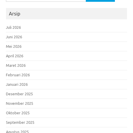
untuk:
Arsip
Juli 2026
Juni 2026
Mei 2026
April 2026
Maret 2026
Februari 2026
Januari 2026
Desember 2025
November 2025
Oktober 2025
September 2025
Agustus 2025