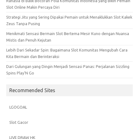
Rahasia di Balik Bocoran Pola Komunitas Indonesia yang Bikin Pemain
Slot Online Makin Percaya Diri
Strategi Jitu yang Sering Dipakai Pemain untuk Menaklukkan Slot Kakek
Zeus Tanpa Pusing
Menikmati Sensasi Bermain Slot Bertema Mesir Kuno dengan Nuansa
Mistis dan Penuh Kejutan
Lebih Dari Sekadar Spin: Bagaimana Slot Komunitas Mengubah Cara
Kita Bermain dan Berinteraksi
Dari Gulungan yang Dingin Menjadi Sensasi Panas: Perjalanan Sizzling
Spins Play’N Go
Recommended Sites
LGOGOAL
Slot Gacor
LIVE DRAW HK