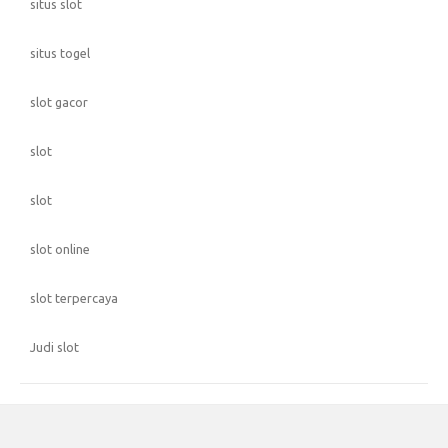
situs slot
situs togel
slot gacor
slot
slot
slot online
slot terpercaya
Judi slot