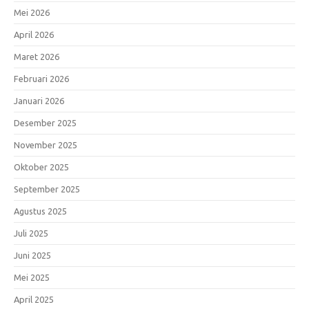
Mei 2026
April 2026
Maret 2026
Februari 2026
Januari 2026
Desember 2025
November 2025
Oktober 2025
September 2025
Agustus 2025
Juli 2025
Juni 2025
Mei 2025
April 2025