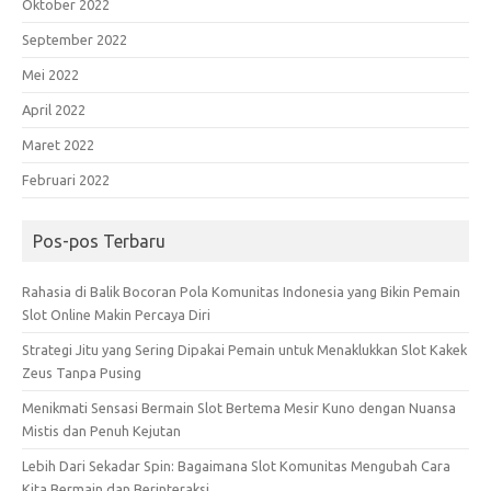
Oktober 2022
September 2022
Mei 2022
April 2022
Maret 2022
Februari 2022
Pos-pos Terbaru
Rahasia di Balik Bocoran Pola Komunitas Indonesia yang Bikin Pemain
Slot Online Makin Percaya Diri
Strategi Jitu yang Sering Dipakai Pemain untuk Menaklukkan Slot Kakek
Zeus Tanpa Pusing
Menikmati Sensasi Bermain Slot Bertema Mesir Kuno dengan Nuansa
Mistis dan Penuh Kejutan
Lebih Dari Sekadar Spin: Bagaimana Slot Komunitas Mengubah Cara
Kita Bermain dan Berinteraksi