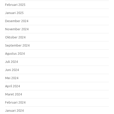
Februari 2025
Januari 2025
Desember 2024
November 2024
Oktober 2024
September 2024
Agustus 2024
Juli 2024
Juni 2024
Mei 2024
April 2024
Maret 2024
Februari 2024
Januari 2024