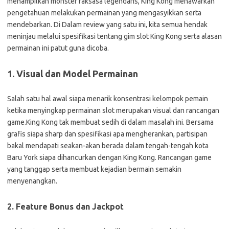
menampilkan monster raksasa legendaris, King Kong menawarkan
pengetahuan melakukan permainan yang mengasyikkan serta
mendebarkan. Di Dalam review yang satu ini, kita semua hendak
meninjau melalui spesifikasi tentang gim slot King Kong serta alasan
permainan ini patut guna dicoba.
1. Visual dan Model Permainan
Salah satu hal awal siapa menarik konsentrasi kelompok pemain
ketika menyingkap permainan slot merupakan visual dan rancangan
game.King Kong tak membuat sedih di dalam masalah ini. Bersama
grafis siapa sharp dan spesifikasi apa mengherankan, partisipan
bakal mendapati seakan-akan berada dalam tengah-tengah kota
Baru York siapa dihancurkan dengan King Kong. Rancangan game
yang tanggap serta membuat kejadian bermain semakin
menyenangkan.
2. Feature Bonus dan Jackpot