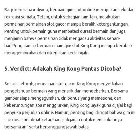
Bagi beberapa individu, bermain gim slot online merupakan sekadar
rekreasi semata. Tetapi, untuk sebagian lain-lain, melakukan
permainan permainan slot gacor mampu beralih ketergantungan.
Penting untuk pemain guna membatasi durasi bermain dan juga
menjamin bahwa permainan tidak mengacau aktivitas sehari-
hari.Pengalaman bermain-main gim slot King Kong mampu berubah
menggembirakan dari dikerjakan serta bijak.
5. Verdict: Adakah King Kong Pantas Dicoba?
Secara seluruh, permainan slot gacor King Kong menyediakan
pengetahuan bermain yang menarik dan mendebarkan. Bersama
gambar siapa mengagumkan, ciri bonus yang memesona, dan
keberuntungan apa menggiurkan, King Kong layak guna dijajal bagi
penyuka perjudian online. Namun, penting bagi diingat bahwa gim ini
satu bisa membuat ketagihan, jadi jamin untuk memainkannya
bersama arif serta bertanggung jawab balas.