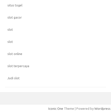
situs togel
slot gacor
slot
slot
slot online
slot terpercaya
Judi slot
Iconic One
Theme | Powered by
Wordpress