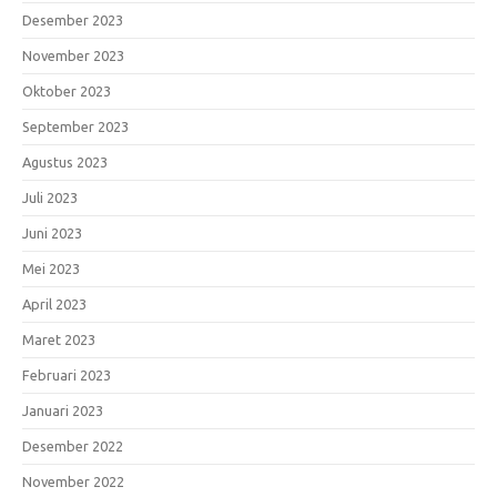
Desember 2023
November 2023
Oktober 2023
September 2023
Agustus 2023
Juli 2023
Juni 2023
Mei 2023
April 2023
Maret 2023
Februari 2023
Januari 2023
Desember 2022
November 2022