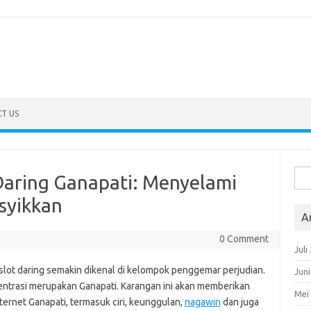
T US
Cari
 Daring Ganapati: Menyelami
untu
syikkan
A
0 Comment
Juli
n slot daring semakin dikenal di kelompok penggemar perjudian.
Jun
entrasi merupakan Ganapati. Karangan ini akan memberikan
Mei
ternet Ganapati, termasuk ciri, keunggulan,
nagawin
dan juga