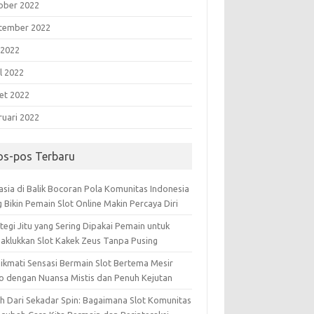
ober 2022
tember 2022
 2022
l 2022
et 2022
ruari 2022
os-pos Terbaru
asia di Balik Bocoran Pola Komunitas Indonesia
 Bikin Pemain Slot Online Makin Percaya Diri
tegi Jitu yang Sering Dipakai Pemain untuk
aklukkan Slot Kakek Zeus Tanpa Pusing
ikmati Sensasi Bermain Slot Bertema Mesir
o dengan Nuansa Mistis dan Penuh Kejutan
ih Dari Sekadar Spin: Bagaimana Slot Komunitas