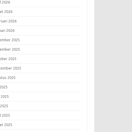
l 2026
et 2026
ruari 2026
uari 2026
ember 2025
ember 2025
ober 2025
tember 2025
stus 2025
 2025
i 2025
 2025
l 2025
et 2025