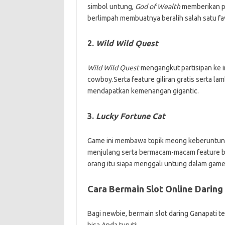
simbol untung,
God of Wealth
memberikan pe
berlimpah membuatnya beralih salah satu favo
2.
Wild Wild Quest
Wild Wild Quest
mengangkut partisipan ke i
cowboy.Serta feature giliran gratis serta l
mendapatkan kemenangan gigantic.
3.
Lucky Fortune Cat
Game ini membawa topik meong keberuntunga
menjulang serta bermacam-macam feature 
orang itu siapa menggali untung dalam game 
Cara Bermain Slot Online Daring
Bagi newbie, bermain slot daring Ganapati t