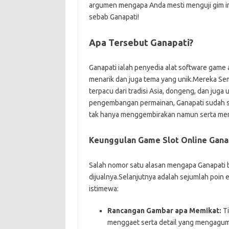
argumen mengapa Anda mesti menguji gim in
sebab Ganapati!
Apa Tersebut Ganapati?
Ganapati ialah penyedia alat software game a
menarik dan juga tema yang unik.Mereka S
terpacu dari tradisi Asia, dongeng, dan juga
pengembangan permainan, Ganapati sudah 
tak hanya menggembirakan namun serta men
Keunggulan Game Slot Online Gana
Salah nomor satu alasan mengapa Ganapati 
dijualnya.Selanjutnya adalah sejumlah poin e
istimewa:
Rancangan Gambar apa Memikat:
Ti
menggaet serta detail yang mengagumk