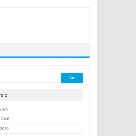
k:
rsip
 2026
i 2026
 2026