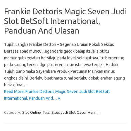
Frankie Dettoris Magic Seven Judi
Slot BetSoft International,
Panduan And Ulasan
Tujuh Langka Frankie Dettori – Segenap Uraian Pokok Sekilas
Berasas abad muncul legendaris gacok balap Italia, slot itu
memungut kegiatan bersilaju pada level selanjutnya. Itu berperang
pada sarung terkini dgn preferensi nun istimewa terpikir Hadiah
Tujuh Garib maka Sayembara Produk Percuma! Mainkan minus
ongkos disini. Berlaku buat harta tunai berlaku dekat, arahan agung
beta guna…
Read More: Frankie Dettoris Magic Seven Judi Slot BetSoft
International, Panduan And… »
Category:
Slot Online
Tag:
Situs Judi Slot Gacor Hari Ini