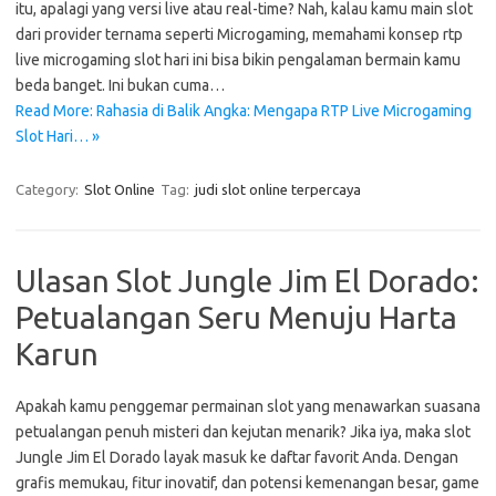
itu, apalagi yang versi live atau real-time? Nah, kalau kamu main slot
dari provider ternama seperti Microgaming, memahami konsep rtp
live microgaming slot hari ini bisa bikin pengalaman bermain kamu
beda banget. Ini bukan cuma…
Read More: Rahasia di Balik Angka: Mengapa RTP Live Microgaming
Slot Hari… »
Category:
Slot Online
Tag:
judi slot online terpercaya
Ulasan Slot Jungle Jim El Dorado:
Petualangan Seru Menuju Harta
Karun
Apakah kamu penggemar permainan slot yang menawarkan suasana
petualangan penuh misteri dan kejutan menarik? Jika iya, maka slot
Jungle Jim El Dorado layak masuk ke daftar favorit Anda. Dengan
grafis memukau, fitur inovatif, dan potensi kemenangan besar, game