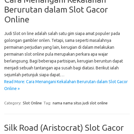
Berurutan dalam Slot Gacor
Online
Judi Slot on line adalah salah satu gim siapa amat populer pada
golongan gambler onlen. Tetapi, sama seperti masalahnya
permainan perjudian yang lain, kerugian di dalam melakukan
permainan slot online pula merupakan perkara apa wajar
berlangsung. Bagi beberapa partisipan, kerugian beruntun dapat
menjadi sebuah tantangan apa susah bagi diatasi. Berikut ialah
sejumlah petunjuk siapa dapat…
Read More: Cara Menangani Kekalahan Berurutan dalam Slot Gacor
Online »
Category:
Slot Online
Tag:
nama nama situs judi slot online
Silk Road (Aristocrat) Slot Gacor