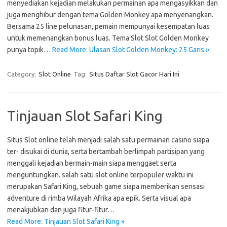
menyediakan kejadian melakukan permainan apa mengasyikkan dan
juga menghibur dengan tema Golden Monkey apa menyenangkan.
Bersama 25 line pelunasan, pemain mempunyai kesempatan luas
untuk memenangkan bonus luas. Tema Slot Slot Golden Monkey
punya topik…
Read More: Ulasan Slot Golden Monkey: 25 Garis »
Category:
Slot Online
Tag:
Situs Daftar Slot Gacor Hari Ini
Tinjauan Slot Safari King
Situs Slot online telah menjadi salah satu permainan casino siapa
ter- disukai di dunia, serta bertambah berlimpah partisipan yang
menggali kejadian bermain-main siapa menggaet serta
menguntungkan. salah satu slot online terpopuler waktu ini
merupakan Safari King, sebuah game siapa memberikan sensasi
adventure di rimba Wilayah Afrika apa epik. Serta visual apa
menakjubkan dan juga fitur-fitur…
Read More: Tinjauan Slot Safari King »