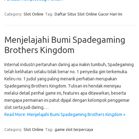
Category:
Slot Online
Tag:
Daftar Situs Slot Online Gacor Hari Ini
Menjelajahi Bumi Spadegaming
Brothers Kingdom
Internal industri pertaruhan daring apa makin tumbuh, Spadegaming
telah kelihatan selaku tidak benar no. 1 penyedia gim terkemuka.
Keliru no. 1 judul yang paling menarik perhatian merupakan
Spadegaming Brothers Kingdom. Tulisan ini hendak meninjau
melalui detail perihal game ini, features apa ditawarkan, beserta
mengapa permainan ini patut dijajal dengan kelompok penggemar
slot serta judi daring.…
Read More: Menjelajahi Bumi Spadegaming Brothers Kingdom »
Category:
Slot Online
Tag:
game slot terpercaya