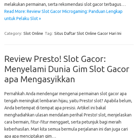
melakukan permainan, serta rekomendasi slot gacor terbagus…
Read More: Review Slot Gacor Microgaming: Panduan Lengkap
untuk Pelaku Slot »
Category:
Slot Online
Tag:
Situs Daftar Slot Online Gacor Hari Ini
Review Presto! Slot Gacor:
Menyelami Dunia Gim Slot Gacor
apa Mengasyikkan
Pernahkah Anda mendengar mengenai permainan slot gacor apa
tengah meningkat lembaran hijau, yaitu Presto! slot? Apabila belum,
Anda bertempat di tempat apa presisi. Artikel ini bakal
menghadiahkan ulasan mendalam perihal Presto! slot, menjelaskan
cara bermain, fitur-fitur menggaet, serta petunjuk bagi meraih
keberhasilan. Mari kita semua bermula perjalanan ini dan juga cari
apa apa menciptakan gim…