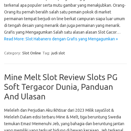
terkenal apa populer serta mutu gambar yang menakjubkan. Orang-
Orang Itu pernah beralih salah satu pemain pokok di market
permainan tempat berjudi on line berkat campuran siapa luar umum
di tengah desain yang menarik dan juga permainan yang menarik.
Grafis yang Mengagumkan Salah satu alasan alasan Slot Gacor…
Read More: Slot Habanero dengan Grafis yang Mengagumkan »
Category:
Slot Online
Tag:
judi slot
Mine Melt Slot Review Slots PG
Soft Tergacor Dunia, Panduan
And Ulasan
Meleleh dan Perjudian Aku Ikhtisar dari 2023 Milik sayaSlot &
Meleleh Dalam edisi terbaru Mine & Melt, tiga beruntung Swedia
temukan Emas! Memenuhi Jeb, yang bahagia dan beruntung jantan
yang memiliki yang terkuat hidung di hewan kerajaan. Jeb terkenal