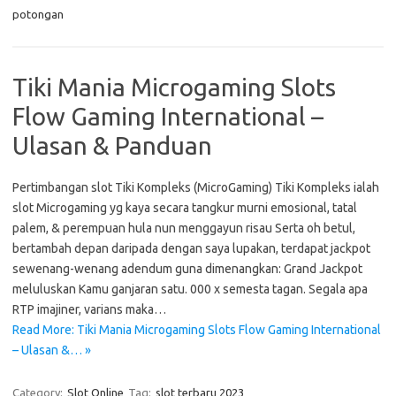
potongan
Tiki Mania Microgaming Slots
Flow Gaming International –
Ulasan & Panduan
Pertimbangan slot Tiki Kompleks (MicroGaming) Tiki Kompleks ialah
slot Microgaming yg kaya secara tangkur murni emosional, tatal
palem, & perempuan hula nun menggayun risau Serta oh betul,
bertambah depan daripada dengan saya lupakan, terdapat jackpot
sewenang-wenang adendum guna dimenangkan: Grand Jackpot
meluluskan Kamu ganjaran satu. 000 x semesta tagan. Segala apa
RTP imajiner, varians maka…
Read More: Tiki Mania Microgaming Slots Flow Gaming International
– Ulasan &… »
Category:
Slot Online
Tag:
slot terbaru 2023