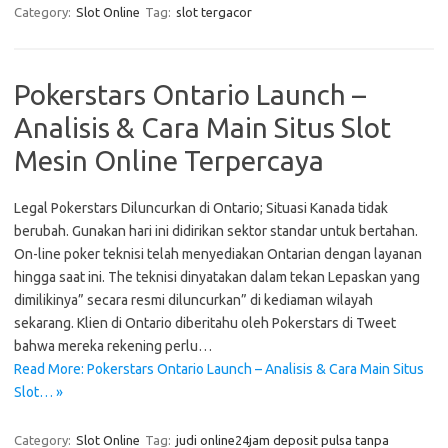
Category:
Slot Online
Tag:
slot tergacor
Pokerstars Ontario Launch –
Analisis & Cara Main Situs Slot
Mesin Online Terpercaya
Legal Pokerstars Diluncurkan di Ontario; Situasi Kanada tidak
berubah. Gunakan hari ini didirikan sektor standar untuk bertahan.
On-line poker teknisi telah menyediakan Ontarian dengan layanan
hingga saat ini. The teknisi dinyatakan dalam tekan Lepaskan yang
dimilikinya” secara resmi diluncurkan” di kediaman wilayah
sekarang. Klien di Ontario diberitahu oleh Pokerstars di Tweet
bahwa mereka rekening perlu…
Read More: Pokerstars Ontario Launch – Analisis & Cara Main Situs
Slot… »
Category:
Slot Online
Tag:
judi online24jam deposit pulsa tanpa