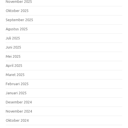
November 2025
Oktober 2025
September 2025
Agustus 2025
Juli 2025
Juni 2025
Mei 2025
April 2025
Maret 2025
Februari 2025
Januari 2025
Desember 2024
November 2024
Oktober 2024