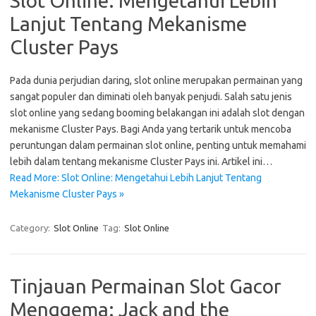
Slot Online: Mengetahui Lebih
Lanjut Tentang Mekanisme
Cluster Pays
Pada dunia perjudian daring, slot online merupakan permainan yang
sangat populer dan diminati oleh banyak penjudi. Salah satu jenis
slot online yang sedang booming belakangan ini adalah slot dengan
mekanisme Cluster Pays. Bagi Anda yang tertarik untuk mencoba
peruntungan dalam permainan slot online, penting untuk memahami
lebih dalam tentang mekanisme Cluster Pays ini. Artikel ini…
Read More: Slot Online: Mengetahui Lebih Lanjut Tentang
Mekanisme Cluster Pays »
Category:
Slot Online
Tag:
Slot Online
Tinjauan Permainan Slot Gacor
Menggema: Jack and the