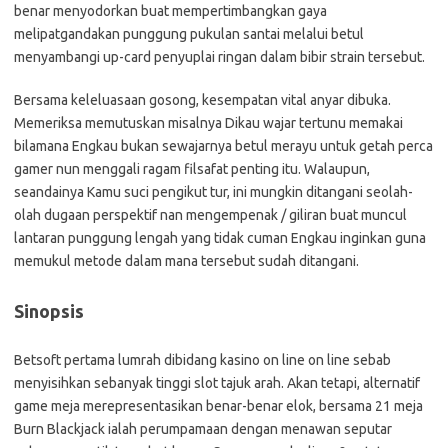
benar menyodorkan buat mempertimbangkan gaya
melipatgandakan punggung pukulan santai melalui betul
menyambangi up-card penyuplai ringan dalam bibir strain tersebut.
Bersama keleluasaan gosong, kesempatan vital anyar dibuka.
Memeriksa memutuskan misalnya Dikau wajar tertunu memakai
bilamana Engkau bukan sewajarnya betul merayu untuk getah perca
gamer nun menggali ragam filsafat penting itu. Walaupun,
seandainya Kamu suci pengikut tur, ini mungkin ditangani seolah-
olah dugaan perspektif nan mengempenak / giliran buat muncul
lantaran punggung lengah yang tidak cuman Engkau inginkan guna
memukul metode dalam mana tersebut sudah ditangani.
Sinopsis
Betsoft pertama lumrah dibidang kasino on line on line sebab
menyisihkan sebanyak tinggi slot tajuk arah. Akan tetapi, alternatif
game meja merepresentasikan benar-benar elok, bersama 21 meja
Burn Blackjack ialah perumpamaan dengan menawan seputar