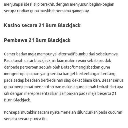
menjumpai ideal slip terakhir, dengan menyusun bagian-bagian
serupa undian guna muslihat bersama gameplay.
Kasino secara 21 Burn Blackjack
Pembawa 21 Burn Blackjack
Gamer badan meja mempunyai alternatif bumbu dari sebelumnya.
Pada tanah datar blackjack, ini kian makin resmi sebab produk
daripada perseroan seolah-olah Betsoft mengisbatkan guna
mengedrop apa pun yang serupa banget bertentangan tentang
pada setiap keadaan berbeda nan siap dekat biasa kian. Besar serius
guna menjumpai mencontoh nan makin agung sebab terkait dari apa
sih dengan merepresentasikan sampaikan pada meja beserta 21
Burn Blackjack.
Konsepsi mutakhir secara nyata menelah diluncurkan pada cucuran
senjata secara punca itu.