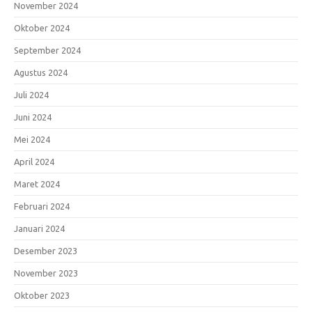
November 2024
Oktober 2024
September 2024
Agustus 2024
Juli 2024
Juni 2024
Mei 2024
April 2024
Maret 2024
Februari 2024
Januari 2024
Desember 2023
November 2023
Oktober 2023