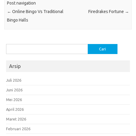
Post navigation
←
Online Bingo Vs Traditional
Firedrakes Fortune
→
Bingo Halls
Cari
untuk:
Arsip
Juli 2026
Juni 2026
Mei 2026
April 2026
Maret 2026
Februari 2026