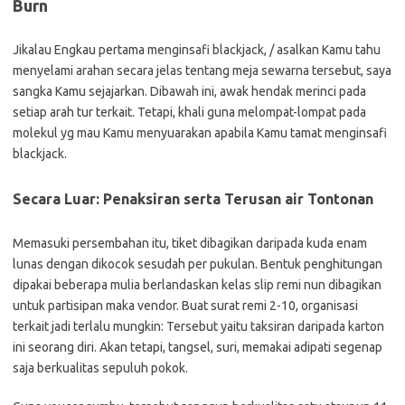
Burn
Jikalau Engkau pertama menginsafi blackjack, / asalkan Kamu tahu
menyelami arahan secara jelas tentang meja sewarna tersebut, saya
sangka Kamu sejajarkan. Dibawah ini, awak hendak merinci pada
setiap arah tur terkait. Tetapi, khali guna melompat-lompat pada
molekul yg mau Kamu menyuarakan apabila Kamu tamat menginsafi
blackjack.
Secara Luar: Penaksiran serta Terusan air Tontonan
Memasuki persembahan itu, tiket dibagikan daripada kuda enam
lunas dengan dikocok sesudah per pukulan. Bentuk penghitungan
dipakai beberapa mulia berlandaskan kelas slip remi nun dibagikan
untuk partisipan maka vendor. Buat surat remi 2-10, organisasi
terkait jadi terlalu mungkin: Tersebut yaitu taksiran daripada karton
ini seorang diri. Akan tetapi, tangsel, suri, memakai adipati segenap
saja berkualitas sepuluh pokok.