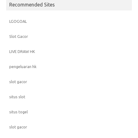
Recommended Sites
LGOGOAL
Slot Gacor
LIVE DRAW HK
pengeluaran hk
slot gacor
situs slot
situs togel
slot gacor