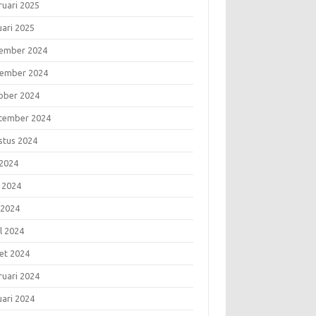
ruari 2025
uari 2025
ember 2024
ember 2024
ober 2024
tember 2024
stus 2024
 2024
i 2024
 2024
l 2024
et 2024
ruari 2024
uari 2024