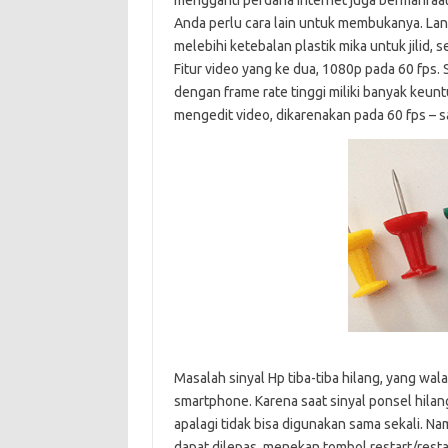
mengganti perdana internet juga bermanfaat
Anda perlu cara lain untuk membukanya. Lang
melebihi ketebalan plastik mika untuk jilid, s
Fitur video yang ke dua, 1080p pada 60 fps
dengan frame rate tinggi miliki banyak keunt
mengedit video, dikarenakan pada 60 fps – sa
Masalah sinyal Hp tiba-tiba hilang, yang w
smartphone. Karena saat sinyal ponsel hila
apalagi tidak bisa digunakan sama sekali. Nam
dapat dilepas, menekan tombol restart/rest