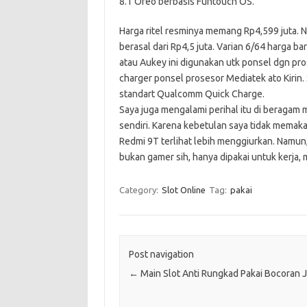
8.1 Oreo berbasis Funtouch OS.
Harga ritel resminya memang Rp4,599 juta. N
berasal dari Rp4,5 juta. Varian 6/64 harga 
atau Aukey ini digunakan utk ponsel dgn p
charger ponsel prosesor Mediatek ato Kirin.
standart Qualcomm Quick Charge.
Saya juga mengalami perihal itu di beragam m
sendiri. Karena kebetulan saya tidak memakai 
Redmi 9T terlihat lebih menggiurkan. Namun,
bukan gamer sih, hanya dipakai untuk kerja,
Category:
Slot Online
Tag:
pakai
Post navigation
←
Main Slot Anti Rungkad Pakai Bocoran 