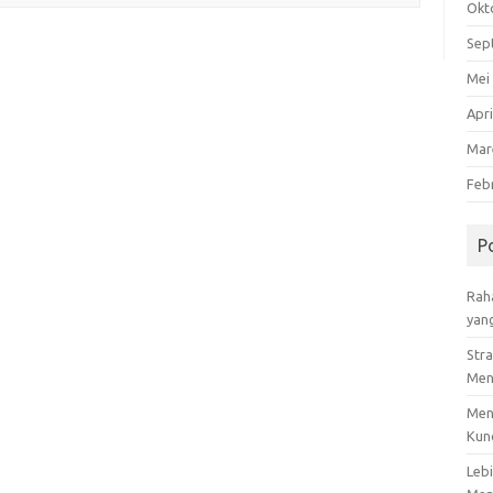
Okt
Sep
Mei
Apri
Mar
Feb
P
Rah
yang
Stra
Men
Men
Kun
Leb