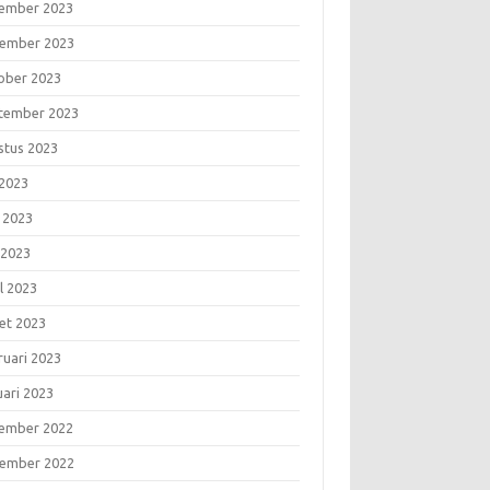
ember 2023
ember 2023
ober 2023
tember 2023
stus 2023
 2023
i 2023
 2023
l 2023
et 2023
ruari 2023
uari 2023
ember 2022
ember 2022