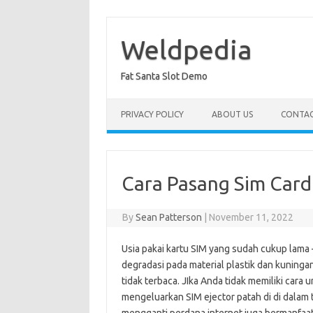
Skip
to
content
Weldpedia
Fat Santa Slot Demo
PRIVACY POLICY
ABOUT US
CONTAC
Cara Pasang Sim Card
By
Sean Patterson
|
November 11, 2022
­Usia pakai kartu SIM yang sudah cukup lama
degradasi pada material plastik dan kuninga
tidak terbaca. JIka Anda tidak memiliki car
mengeluarkan SIM ejector patah di di dalam t