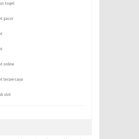
tus togel
ot gacor
ot
ot
ot online
ot terpercaya
di slot