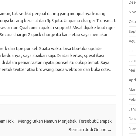
Des
Nov
amun, tak sedikit penjual daring yang menjualnya kurang
barunya kurang berasal dari Rp3 juta. Umpama charger Tronsmart
Okt
rosesor non Qualcomm apakah support? Misal dipake buat nge-
Sep
 Secara charger2 quick charge itu kan setau saya memakai
Agu
erk dan tipe ponsel. Suatu waktu bisa tiba-tiba update
Juli
keduanya , saya abaikan saja. Di atas kertas, spesifikasi
Jun
 di dalam pemanfaatan nyata, ponsel itu cukup lemot. Saya
 mentok twitter atau browsing, baca webtoon dan buka cctv..
Mei
Apri
Mar
Feb
Jan
Des
Jam Hoki
Menggiurkan Namun Menjebak, Tersebut Dampak
Nov
Bermain Judi Online
→