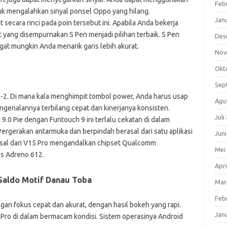
Feb
uk mengalahkan sinyal ponsel Oppo yang hilang.
Jan
 secara rinci pada poin tersebut ini. Apabila Anda bekerja
let yang disempurnakan S Pen menjadi pilihan terbaik. S Pen
Des
gat mungkin Anda menarik garis lebih akurat.
Nov
Okt
Sep
ke-2. Di mana kala menghimpit tombol power, Anda harus usap
Agu
ngenalannya terbilang cepat dan kinerjanya konsisten.
Juli
.0 Pie dengan Funtouch 9 ini terlalu cekatan di dalam
ergerakan antarmuka dan berpindah berasal dari satu aplikasi
Jun
erasal dari V15 Pro mengandalkan chipset Qualcomm
Mei
s Adreno 612.
Apri
Saldo Motif Danau Toba
Mar
Feb
gan fokus cepat dan akurat, dengan hasil bokeh yang rapi.
Jan
 Pro di dalam bermacam kondisi. Sistem operasinya Android