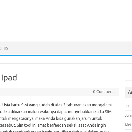
T US
Cari
 Ipad
untu
0 Comment
A
 – Usia kartu SIM yang sudah di atas 3 tahunan akan mengalami
Juli
n. Jika dibiarkan maka resikonya dapat menyebabkan kartu SIM
Jun
a untuk mengatasinya, maka Anda bisa gunakan jarum untuk
Mei
ersebut. Sim tool ini amat berfaedah sekali saat Anda ingin