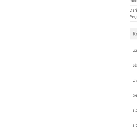
Men
Dar
Perj
R
L
Sl
L
pe
sl
si