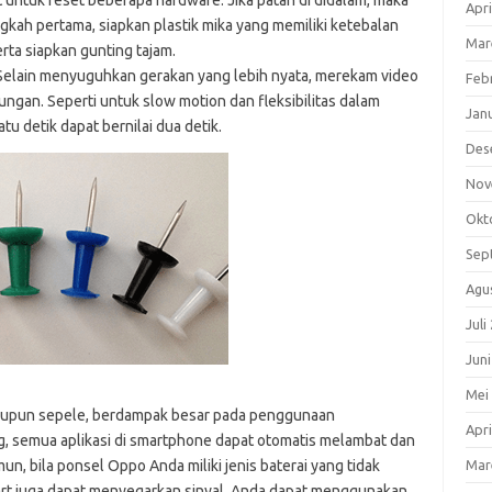
 untuk reset beberapa hardware. Jika patah di didalam, maka
Apri
kah pertama, siapkan plastik mika yang memiliki ketebalan
Mar
erta siapkan gunting tajam.
. Selain menyuguhkan gerakan yang lebih nyata, merekam video
Feb
ungan. Seperti untuk slow motion dan fleksibilitas dalam
Jan
tu detik dapat bernilai dua detik.
Des
Nov
Okt
Sep
Agu
Juli
Jun
Mei
alaupun sepele, berdampak besar pada penggunaan
Apri
ng, semua aplikasi di smartphone dapat otomatis melambat dan
un, bila ponsel Oppo Anda miliki jenis baterai yang tidak
Mar
art juga dapat menyegarkan sinyal. Anda dapat menggunakan