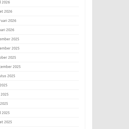
l 2026
et 2026
ruari 2026
uari 2026
ember 2025
ember 2025
ober 2025
tember 2025
stus 2025
 2025
i 2025
 2025
l 2025
et 2025