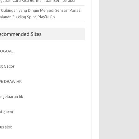
gubah Cara Kita Bermain dan Berinteraksi
i Gulungan yang Dingin Menjadi Sensasi Panas:
alanan Sizzling Spins Play’N Go
ecommended Sites
GOGOAL
ot Gacor
IVE DRAW HK
ngeluaran hk
ot gacor
tus slot