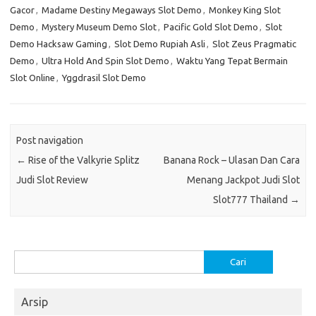
Gacor
,
Madame Destiny Megaways Slot Demo
,
Monkey King Slot
Demo
,
Mystery Museum Demo Slot
,
Pacific Gold Slot Demo
,
Slot
Demo Hacksaw Gaming
,
Slot Demo Rupiah Asli
,
Slot Zeus Pragmatic
Demo
,
Ultra Hold And Spin Slot Demo
,
Waktu Yang Tepat Bermain
Slot Online
,
Yggdrasil Slot Demo
Post navigation
←
Rise of the Valkyrie Splitz
Banana Rock – Ulasan Dan Cara
Judi Slot Review
Menang Jackpot Judi Slot
Slot777 Thailand
→
Cari
untuk:
Arsip