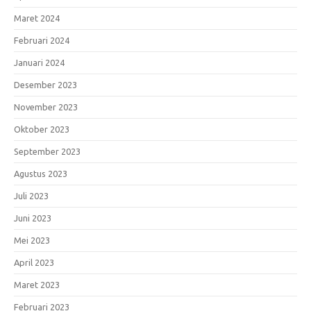
Maret 2024
Februari 2024
Januari 2024
Desember 2023
November 2023
Oktober 2023
September 2023
Agustus 2023
Juli 2023
Juni 2023
Mei 2023
April 2023
Maret 2023
Februari 2023