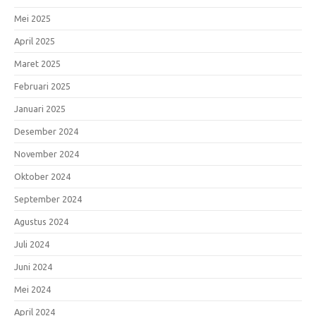
Mei 2025
April 2025
Maret 2025
Februari 2025
Januari 2025
Desember 2024
November 2024
Oktober 2024
September 2024
Agustus 2024
Juli 2024
Juni 2024
Mei 2024
April 2024