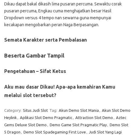
Dikau dapat bakal dikasih lima pusaran percuma. Sewaktu corak
pusaran percuma, Engkau cuma menghajatkan besar Hasil
Dropdown versus 4 tempo nan sewarna guna mempunyai
kecakapan mengobarkan peran Naga Berpasangan.
Semata Karakter serta Pembalasan
Beserta Gambar Tampil
Pengetahuan – Sifat Ketus
Aku mau dasar Dikau! Apa-apa kemahiran Kamu
melalui slot tersebut?
Category:
Situs Judi Slot
Tag:
Akun Demo Slot Mania
,
Akun Slot Demo
Heylink
,
Aplikasi Slot Demo Pragmatic
,
Attraction Slot Demo
,
Aztec
Gems Deluxe Slot Demo
,
Demo Game Slot Pragmatic Play
,
Demo Slot
5 Dragon
,
Demo Slot Spadegaming First Love
,
Judi Slot Yang Lagi