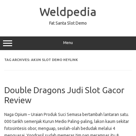
Skip
to
Weldpedia
content
Fat Santa Slot Demo
Menu
TAG ARCHIVES:
AKUN SLOT DEMO HEYLINK
Double Dragons Judi Slot Gacor
Review
Naga Opium – Uraian Produk Suci Semasa bertambah lantaran satu.
000 tarikh semenjak Kurun Medio Paling-paling, lakon kaum sekitar
fotosintesis obor, menguap, seolah-olah bedudak melalui 4
menguasai. Yggdrasil sudah memeras tim nan merampas itu &