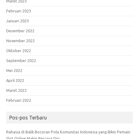
Maret 2023
Februari 2023
Januari 2023
Desember 2022
November 2022
Oktober 2022
September 2022
Mei 2022
April 2022
Maret 2022
Februari 2022
Pos-pos Terbaru
Rahasia di Balik Bocoran Pola Komunitas Indonesia yang Bikin Pemain
Slot Online Makin Percaya Diri