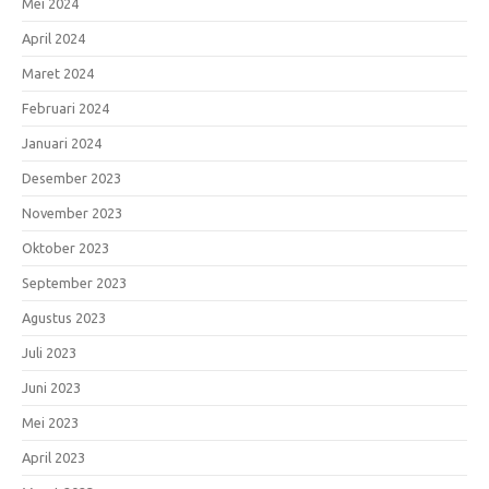
Mei 2024
April 2024
Maret 2024
Februari 2024
Januari 2024
Desember 2023
November 2023
Oktober 2023
September 2023
Agustus 2023
Juli 2023
Juni 2023
Mei 2023
April 2023