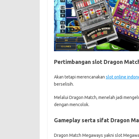
Pertimbangan slot Dragon Matc
Akan tetapi merencanakan
slot online indon
berselisih.
Melalui Dragon Match, menelah jadi mengel
dengan mencolok.
Gameplay serta sifat Dragon M
Dragon Match Megaways yakni slot Megaway