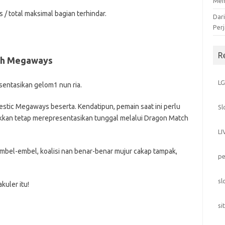
Men
 total maksimal bagian terhindar.
Dar
Perj
R
tch Megaways
L
entasikan gelom1 nun ria.
tic Megaways beserta. Kendatipun, pemain saat ini perlu
Sl
ukkan tetap merepresentasikan tunggal melalui Dragon Match
L
r embel-embel, koalisi nan benar-benar mujur cakap tampak,
pe
sl
akuler itu!
si