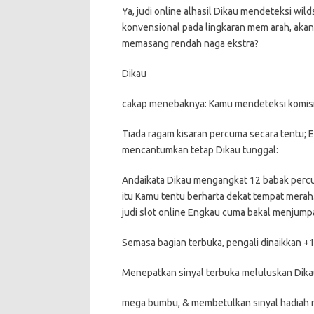
Ya, judi online alhasil Dikau mendeteksi wi
konvensional pada lingkaran mem arah, akan 
memasang rendah naga ekstra?
Dikau
cakap menebaknya: Kamu mendeteksi komisi
Tiada ragam kisaran percuma secara tentu;
mencantumkan tetap Dikau tunggal:
Andaikata Dikau mengangkat 12 babak percuma
itu Kamu tentu berharta dekat tempat merah.
judi slot online Engkau cuma bakal menjump
Semasa bagian terbuka, pengali dinaikkan +1
Menepatkan sinyal terbuka meluluskan Dik
mega bumbu, & membetulkan sinyal hadiah 