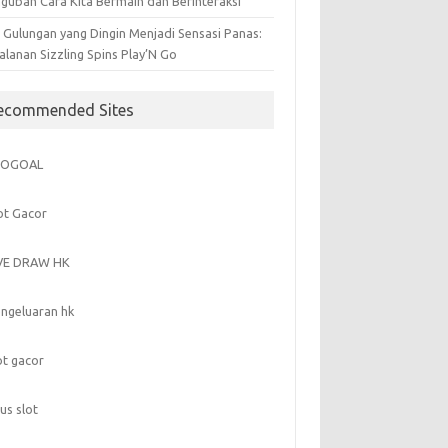
gubah Cara Kita Bermain dan Berinteraksi
i Gulungan yang Dingin Menjadi Sensasi Panas:
alanan Sizzling Spins Play’N Go
ecommended Sites
GOGOAL
ot Gacor
IVE DRAW HK
ngeluaran hk
ot gacor
tus slot