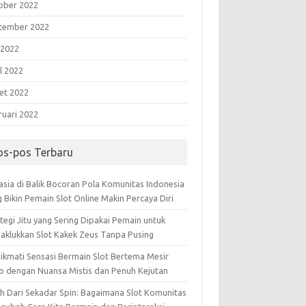
ober 2022
tember 2022
 2022
l 2022
et 2022
ruari 2022
os-pos Terbaru
asia di Balik Bocoran Pola Komunitas Indonesia
 Bikin Pemain Slot Online Makin Percaya Diri
tegi Jitu yang Sering Dipakai Pemain untuk
aklukkan Slot Kakek Zeus Tanpa Pusing
ikmati Sensasi Bermain Slot Bertema Mesir
o dengan Nuansa Mistis dan Penuh Kejutan
ih Dari Sekadar Spin: Bagaimana Slot Komunitas