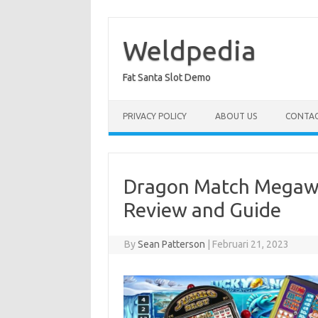
Skip
to
content
Weldpedia
Fat Santa Slot Demo
PRIVACY POLICY
ABOUT US
CONTAC
Dragon Match Megaway
Review and Guide
By
Sean Patterson
|
Februari 21, 2023