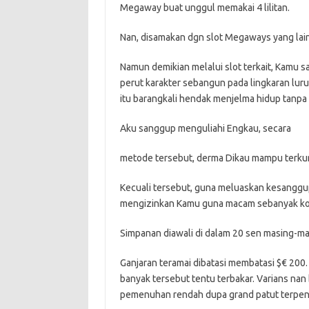
Megaway buat unggul memakai 4 lilitan.
Nan, disamakan dgn slot Megaways yang la
Namun demikian melalui slot terkait, Kamu
perut karakter sebangun pada lingkaran lurus 
itu barangkali hendak menjelma hidup tanpa 
Aku sanggup menguliahi Engkau, secara
metode tersebut, derma Dikau mampu terku
Kecuali tersebut, guna meluaskan kesanggu
mengizinkan Kamu guna macam sebanyak komp
Simpanan diawali di dalam 20 sen masing-ma
Ganjaran teramai dibatasi membatasi $€ 200
banyak tersebut tentu terbakar. Varians n
pemenuhan rendah dupa grand patut terpe