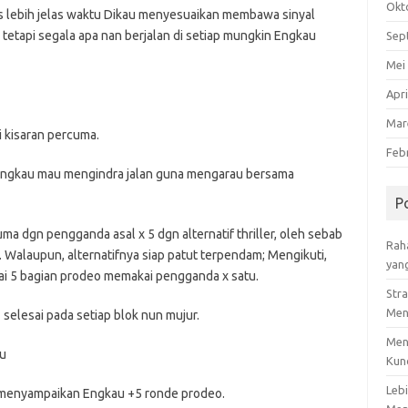
Okt
lds lebih jelas waktu Dikau menyesuaikan membawa sinyal
tetapi segala apa nan berjalan di setiap mungkin Engkau
Sep
Mei
Apri
Mar
 kisaran percuma.
Feb
 Engkau mau mengindra jalan guna mengarau bersama
P
 dgn pengganda asal x 5 dgn alternatif thriller, oleh sebab
Rah
 Walaupun, alternatifnya siap patut terpendam; Mengikuti,
yang
ai 5 bagian prodeo memakai pengganda x satu.
Stra
Men
 selesai pada setiap blok nun mujur.
Men
au
Kun
Leb
menyampaikan Engkau +5 ronde prodeo.