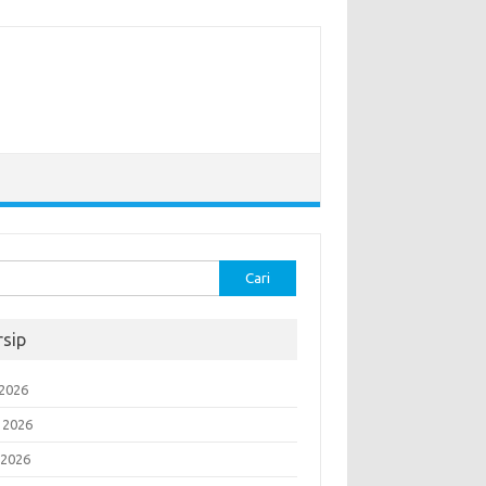
k:
rsip
 2026
i 2026
 2026