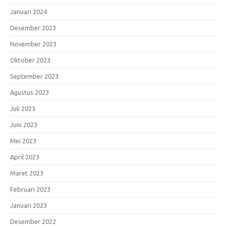
Januari 2024
Desember 2023
November 2023
Oktober 2023
September 2023
Agustus 2023
Juli 2023
Juni 2023
Mei 2023
April 2023
Maret 2023
Februari 2023
Januari 2023
Desember 2022