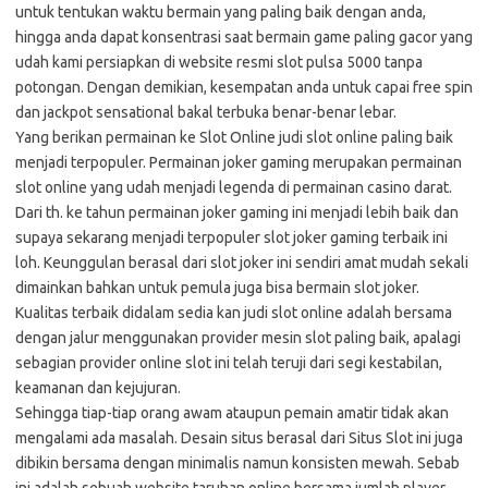
untuk tentukan waktu bermain yang paling baik dengan anda,
hingga anda dapat konsentrasi saat bermain game paling gacor yang
udah kami persiapkan di website resmi slot pulsa 5000 tanpa
potongan. Dengan demikian, kesempatan anda untuk capai free spin
dan jackpot sensational bakal terbuka benar-benar lebar.
Yang berikan permainan ke Slot Online judi slot online paling baik
menjadi terpopuler. Permainan joker gaming merupakan permainan
slot online yang udah menjadi legenda di permainan casino darat.
Dari th. ke tahun permainan joker gaming ini menjadi lebih baik dan
supaya sekarang menjadi terpopuler slot joker gaming terbaik ini
loh. Keunggulan berasal dari slot joker ini sendiri amat mudah sekali
dimainkan bahkan untuk pemula juga bisa bermain slot joker.
Kualitas terbaik didalam sedia kan judi slot online adalah bersama
dengan jalur menggunakan provider mesin slot paling baik, apalagi
sebagian provider online slot ini telah teruji dari segi kestabilan,
keamanan dan kejujuran.
Sehingga tiap-tiap orang awam ataupun pemain amatir tidak akan
mengalami ada masalah. Desain situs berasal dari Situs Slot ini juga
dibikin bersama dengan minimalis namun konsisten mewah. Sebab