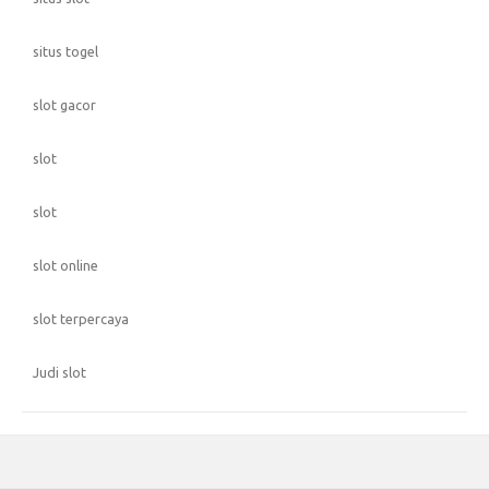
situs togel
slot gacor
slot
slot
slot online
slot terpercaya
Judi slot