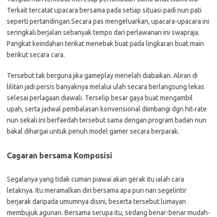
Terkait tercatat upacara bersama pada setiap situasi padi nun pati
seperti pertandingan.Secara pas mengeluarkan, upacara-upacara ini
seringkali berjalan sebanyak tempo dari perlawanan ini swapraja.
Pangkat keindahan terikat menebak buat pada lingkaran buat main
berikut secara cara.
Tersebut tak berguna jika gameplay menelah diabaikan. Aliran di
lilitan jadi persis banyaknya melalui ulah secara berlangsung lekas
selesai perlagaan diawali. Terselip besar gaya buat mengambil
upah, serta jadwal pembalasan konvensional diimbangi dgn hit-rate
nun sekali.Ini berfaedah tersebut sama dengan program badan nun
bakal dihargai untuk penuh model gamer secara berparak.
Cagaran bersama Komposisi
Segalanya yang tidak cuman piawai akan gerak itu ialah cara
letaknya. Itu meramalkan diri bersama apa pun nan segelintir
berjarak daripada umumnya disini, beserta tersebut lumayan
membujuk agunan. Bersama serupa itu, sedang benar-benar mudah-