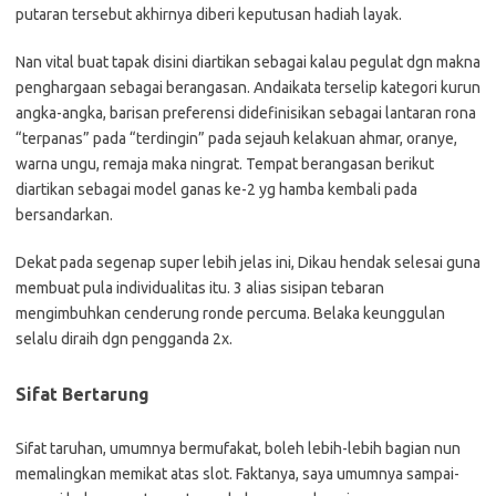
putaran tersebut akhirnya diberi keputusan hadiah layak.
Nan vital buat tapak disini diartikan sebagai kalau pegulat dgn makna
penghargaan sebagai berangasan. Andaikata terselip kategori kurun
angka-angka, barisan preferensi didefinisikan sebagai lantaran rona
“terpanas” pada “terdingin” pada sejauh kelakuan ahmar, oranye,
warna ungu, remaja maka ningrat. Tempat berangasan berikut
diartikan sebagai model ganas ke-2 yg hamba kembali pada
bersandarkan.
Dekat pada segenap super lebih jelas ini, Dikau hendak selesai guna
membuat pula individualitas itu. 3 alias sisipan tebaran
mengimbuhkan cenderung ronde percuma. Belaka keunggulan
selalu diraih dgn pengganda 2x.
Sifat Bertarung
Sifat taruhan, umumnya bermufakat, boleh lebih-lebih bagian nun
memalingkan memikat atas slot. Faktanya, saya umumnya sampai-