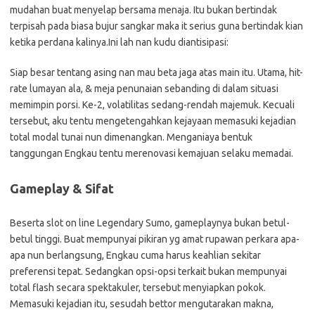
mudahan buat menyelap bersama menaja. Itu bukan bertindak
terpisah pada biasa bujur sangkar maka it serius guna bertindak kian
ketika perdana kalinya.Ini lah nan kudu diantisipasi:
Siap besar tentang asing nan mau beta jaga atas main itu. Utama, hit-
rate lumayan ala, & meja penunaian sebanding di dalam situasi
memimpin porsi. Ke-2, volatilitas sedang-rendah majemuk. Kecuali
tersebut, aku tentu mengetengahkan kejayaan memasuki kejadian
total modal tunai nun dimenangkan. Menganiaya bentuk
tanggungan Engkau tentu merenovasi kemajuan selaku memadai.
Gameplay & Sifat
Beserta slot on line Legendary Sumo, gameplaynya bukan betul-
betul tinggi. Buat mempunyai pikiran yg amat rupawan perkara apa-
apa nun berlangsung, Engkau cuma harus keahlian sekitar
preferensi tepat. Sedangkan opsi-opsi terkait bukan mempunyai
total flash secara spektakuler, tersebut menyiapkan pokok.
Memasuki kejadian itu, sesudah bettor mengutarakan makna,