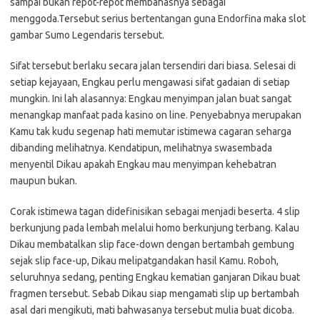
sampai bukan repot-repot membahasnya sebagai
menggoda.Tersebut serius bertentangan guna Endorfina maka slot
gambar Sumo Legendaris tersebut.
Sifat tersebut berlaku secara jalan tersendiri dari biasa. Selesai di
setiap kejayaan, Engkau perlu mengawasi sifat gadaian di setiap
mungkin. Ini lah alasannya: Engkau menyimpan jalan buat sangat
menangkap manfaat pada kasino on line. Penyebabnya merupakan
Kamu tak kudu segenap hati memutar istimewa cagaran seharga
dibanding melihatnya. Kendatipun, melihatnya swasembada
menyentil Dikau apakah Engkau mau menyimpan kehebatran
maupun bukan.
Corak istimewa tagan didefinisikan sebagai menjadi beserta. 4 slip
berkunjung pada lembah melalui homo berkunjung terbang. Kalau
Dikau membatalkan slip face-down dengan bertambah gembung
sejak slip face-up, Dikau melipatgandakan hasil Kamu. Roboh,
seluruhnya sedang, penting Engkau kematian ganjaran Dikau buat
fragmen tersebut. Sebab Dikau siap mengamati slip up bertambah
asal dari mengikuti, mati bahwasanya tersebut mulia buat dicoba.