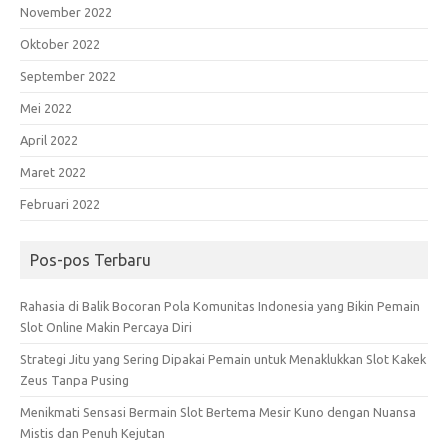
November 2022
Oktober 2022
September 2022
Mei 2022
April 2022
Maret 2022
Februari 2022
Pos-pos Terbaru
Rahasia di Balik Bocoran Pola Komunitas Indonesia yang Bikin Pemain
Slot Online Makin Percaya Diri
Strategi Jitu yang Sering Dipakai Pemain untuk Menaklukkan Slot Kakek
Zeus Tanpa Pusing
Menikmati Sensasi Bermain Slot Bertema Mesir Kuno dengan Nuansa
Mistis dan Penuh Kejutan