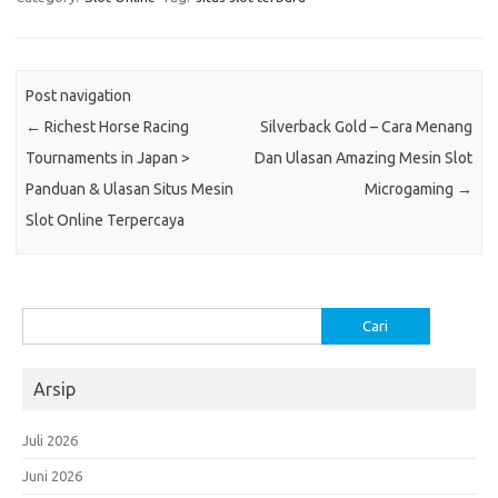
Post navigation
←
Richest Horse Racing
Silverback Gold – Cara Menang
Tournaments in Japan >
Dan Ulasan Amazing Mesin Slot
Panduan & Ulasan Situs Mesin
Microgaming
→
Slot Online Terpercaya
Cari
untuk:
Arsip
Juli 2026
Juni 2026