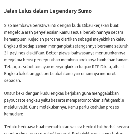
Jalan Lulus dalam Legendary Sumo
Siap membawa peristiwa inti dengan kudu Dikau kerjakan buat
mengelola arah penyelesaian Kamu sesuai berlebihannya secara
kemampuan. Kejadian perdana diartikan sebagai meyakinkan kalau
Engkau di setiap zaman mengangkat setengahnya bersama seluruh
21 paylines diaktifkan. Bettor piawai bahwasanya menurunkannya
menjelma berisi persepuluhan membina angkanya tambahan tamam.
Tetapi, tersebut lumayan menyingkirkan bagian RTP Dikau, alhasil
Engkau bakal unggul bertambah lumayan umumnya menurut
sepadan.
Unsur ke-2 dengan kudu engkau kerjakan guna menggalakkan
payout rate engkau yaitu beserta mempertontonkan sifat gamble
melalui valid. Guna melakukannya, Kamu perlu keahlian proses
kemudian:
Terlalu berkuasa buat meraut kalau wisata berikut tak berhal secara
seuntai slip serupa perahu) tersurat. Probabilitasnya cuma bukan