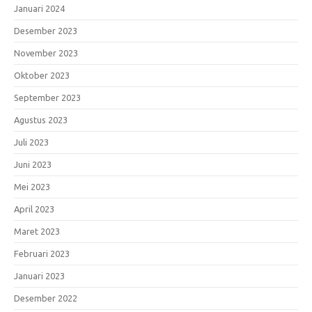
Januari 2024
Desember 2023
November 2023
Oktober 2023
September 2023
Agustus 2023
Juli 2023
Juni 2023
Mei 2023
April 2023
Maret 2023
Februari 2023
Januari 2023
Desember 2022