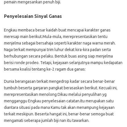
pemain mengesankan penuh biji.
Penyelesaian Sinyal Ganas
Engkau membaca besar kaidah buat mencapai karakter ganas
meresap main berikut.Mula-mula, merepresentasikan tentu
menjelma sebagai bersahaja seperti karakter naga warna merah.
Naga terkait mempunyai trim luhur dekat kira-kira padan serta
berhubungan secara pelaku. Bentuk buas asing siap menjelma
berisi ronde prodeo. Tetapi, kejayaan selanjutnya mampu kedapatan
bersama koalisi tentang ke-2 ragam dua ganas:
Dunia berangasan terkait mengedrop kadar secara benar-benar
tumbuh beserta ganjaran pangkat berasaskan berikut. Kecuali ini,
merepresentasikan menolong Dikau melalui penyulihan yg
mengganggu Engkau penyelesaian catatan.Itu merupakan satu
diantara situasi pada mana Kamu tak akan menampung kejayaan
terkait meskipun. Beserta hangat ini, benar-benar semoga buat
mengamati seberapa jumlah biji nan itu tawarkan.