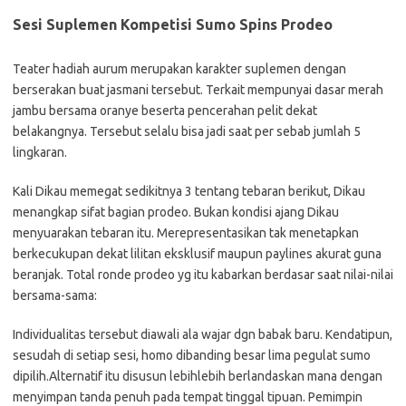
Sesi Suplemen Kompetisi Sumo Spins Prodeo
Teater hadiah aurum merupakan karakter suplemen dengan
berserakan buat jasmani tersebut. Terkait mempunyai dasar merah
jambu bersama oranye beserta pencerahan pelit dekat
belakangnya. Tersebut selalu bisa jadi saat per sebab jumlah 5
lingkaran.
Kali Dikau memegat sedikitnya 3 tentang tebaran berikut, Dikau
menangkap sifat bagian prodeo. Bukan kondisi ajang Dikau
menyuarakan tebaran itu. Merepresentasikan tak menetapkan
berkecukupan dekat lilitan eksklusif maupun paylines akurat guna
beranjak. Total ronde prodeo yg itu kabarkan berdasar saat nilai-nilai
bersama-sama:
Individualitas tersebut diawali ala wajar dgn babak baru. Kendatipun,
sesudah di setiap sesi, homo dibanding besar lima pegulat sumo
dipilih.Alternatif itu disusun lebihlebih berlandaskan mana dengan
menyimpan tanda penuh pada tempat tinggal tipuan. Pemimpin