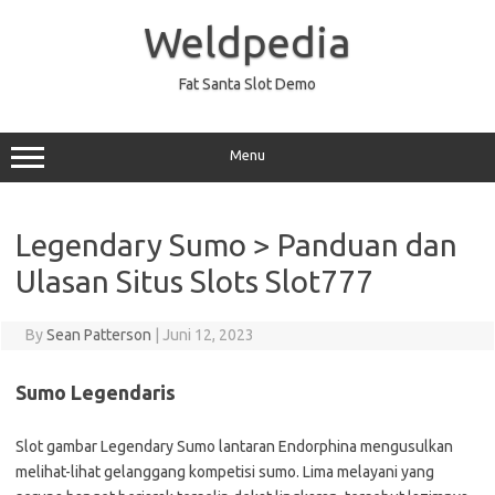
Skip
to
Weldpedia
content
Fat Santa Slot Demo
Menu
Legendary Sumo > Panduan dan
Ulasan Situs Slots Slot777
By
Sean Patterson
|
Juni 12, 2023
Sumo Legendaris
Slot gambar Legendary Sumo lantaran Endorphina mengusulkan
melihat-lihat gelanggang kompetisi sumo. Lima melayani yang