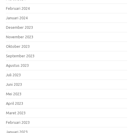
Februari 2024
Januari 2024
Desember 2023
November 2023
Oktober 2023
September 2023
Agustus 2023
Juli 2023
Juni 2023
Mei 2023
April 2023
Maret 2023
Februari 2023
Januari 2023