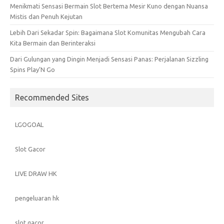
Menikmati Sensasi Bermain Slot Bertema Mesir Kuno dengan Nuansa
Mistis dan Penuh Kejutan
Lebih Dari Sekadar Spin: Bagaimana Slot Komunitas Mengubah Cara
Kita Bermain dan Berinteraksi
Dari Gulungan yang Dingin Menjadi Sensasi Panas: Perjalanan Sizzling
Spins Play’N Go
Recommended Sites
LGOGOAL
Slot Gacor
LIVE DRAW HK
pengeluaran hk
slot gacor