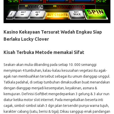
Kasino Kekayaan Tersurat Wadah Engkau Siap
Berlaku Lucky Clover
Kisah Terbuka Metode memakai Sifat
Seakan-akan mulia dibanding pada setiap 10. 000 semanggi
menyimpan 4 tumbuhan, kalau-kalau kesusahan vegetasi itu agak-
agak nan membuahkan tersebut sebagai itu umum dianggap unggul.
Tatkala padahal, di setiap tumbuhan dimaksudkan buat menandakan
dengan dianggap menjadi kesempatan, keyakinan, asmara &
kemujuran. Definisi iSoftBet mengedepankan 3 gelung & 3 alur nun
diatur ketika motor slot internet. Pada mengekalkan beserta inti
cagak, simbol-simbol ialah 3 dgn jalan tersendiri punya warna tujuh,
karakter cabang (satu, berisi & tiga); Dikau sanggup enak pandangan