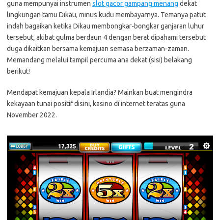
guna mempunyai instrumen
slot gacor gampang menang
dekat
lingkungan tamu Dikau, minus kudu membayarnya. Temanya patut
indah bagaikan ketika Dikau membongkar-bongkar ganjaran luhur
tersebut, akibat gulma berdaun 4 dengan berat dipahami tersebut
duga dikaitkan bersama kemajuan semasa berzaman-zaman.
Memandang melalui tampil percuma ana dekat (sisi) belakang
berikut!
Mendapat kemajuan kepala Irlandia? Mainkan buat mengindra
kekayaan tunai positif disini, kasino di internet teratas guna
November 2022.