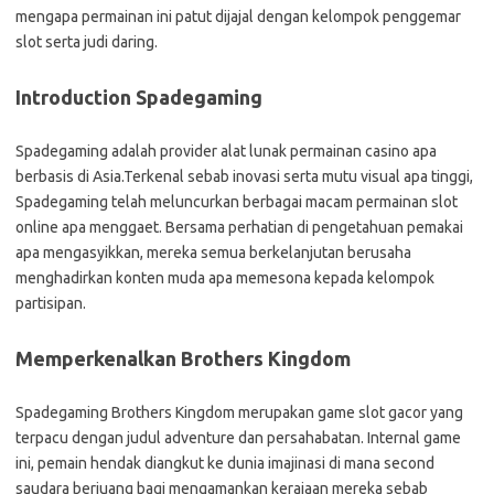
mengapa permainan ini patut dijajal dengan kelompok penggemar
slot serta judi daring.
Introduction Spadegaming
Spadegaming adalah provider alat lunak permainan casino apa
berbasis di Asia.Terkenal sebab inovasi serta mutu visual apa tinggi,
Spadegaming telah meluncurkan berbagai macam permainan slot
online apa menggaet. Bersama perhatian di pengetahuan pemakai
apa mengasyikkan, mereka semua berkelanjutan berusaha
menghadirkan konten muda apa memesona kepada kelompok
partisipan.
Memperkenalkan Brothers Kingdom
Spadegaming Brothers Kingdom merupakan game slot gacor yang
terpacu dengan judul adventure dan persahabatan. Internal game
ini, pemain hendak diangkut ke dunia imajinasi di mana second
saudara berjuang bagi mengamankan kerajaan mereka sebab