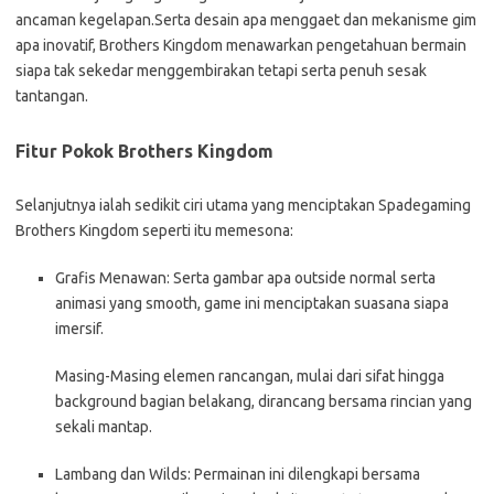
ancaman kegelapan.Serta desain apa menggaet dan mekanisme gim
apa inovatif, Brothers Kingdom menawarkan pengetahuan bermain
siapa tak sekedar menggembirakan tetapi serta penuh sesak
tantangan.
Fitur Pokok Brothers Kingdom
Selanjutnya ialah sedikit ciri utama yang menciptakan Spadegaming
Brothers Kingdom seperti itu memesona:
Grafis Menawan: Serta gambar apa outside normal serta
animasi yang smooth, game ini menciptakan suasana siapa
imersif.
Masing-Masing elemen rancangan, mulai dari sifat hingga
background bagian belakang, dirancang bersama rincian yang
sekali mantap.
Lambang dan Wilds: Permainan ini dilengkapi bersama