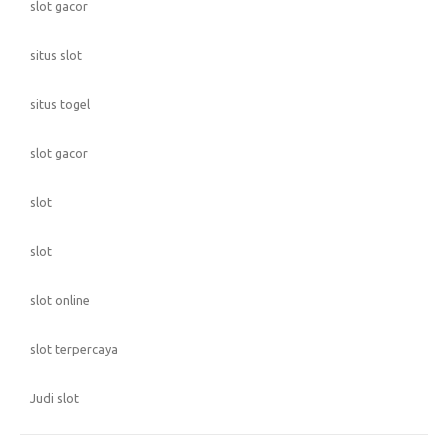
slot gacor
situs slot
situs togel
slot gacor
slot
slot
slot online
slot terpercaya
Judi slot