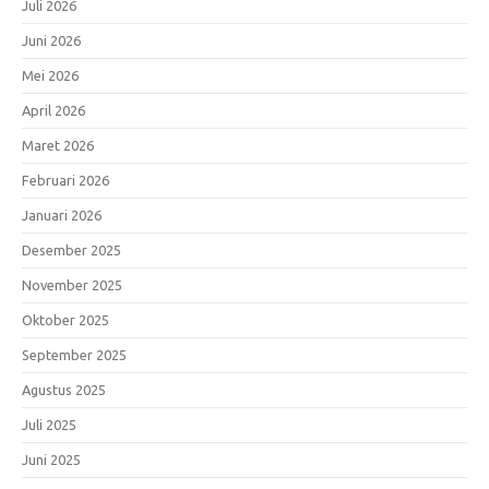
Juli 2026
Juni 2026
Mei 2026
April 2026
Maret 2026
Februari 2026
Januari 2026
Desember 2025
November 2025
Oktober 2025
September 2025
Agustus 2025
Juli 2025
Juni 2025