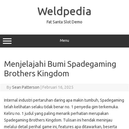
Skip
to
Weldpedia
content
Fat Santa Slot Demo
Menu
Menjelajahi Bumi Spadegaming
Brothers Kingdom
By
Sean Patterson
|
Februari 16, 2025
Internal industri pertaruhan daring apa makin tumbuh, Spadegaming
telah kelihatan selaku tidak benar no. 1 penyedia gim terkemuka.
Keliru no. 1 judul yang paling menarik perhatian merupakan
Spadegaming Brothers Kingdom. Tulisan ini hendak meninjau
melalui detail perihal game ini, features apa ditawarkan, beserta