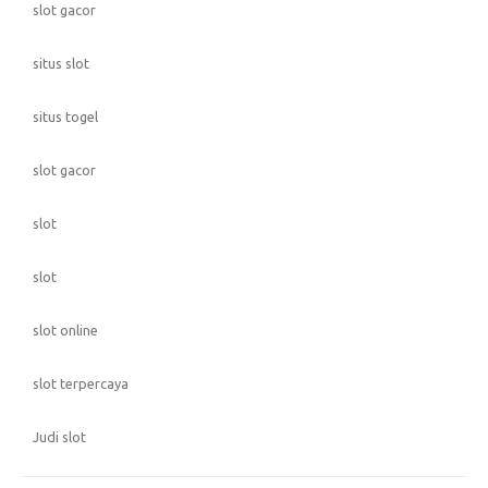
slot gacor
situs slot
situs togel
slot gacor
slot
slot
slot online
slot terpercaya
Judi slot