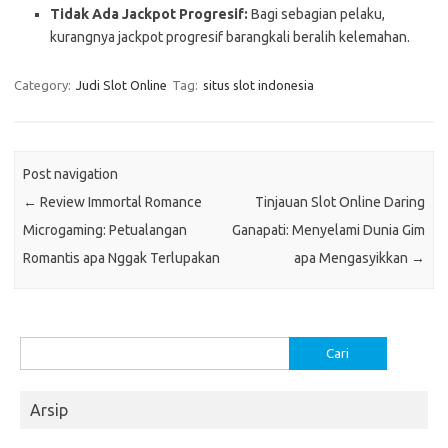
Tidak Ada Jackpot Progresif:
Bagi sebagian pelaku,
kurangnya jackpot progresif barangkali beralih kelemahan.
Category:
Judi Slot Online
Tag:
situs slot indonesia
Post navigation
←
Review Immortal Romance
Tinjauan Slot Online Daring
Microgaming: Petualangan
Ganapati: Menyelami Dunia Gim
Romantis apa Nggak Terlupakan
apa Mengasyikkan
→
Cari
untuk:
Arsip