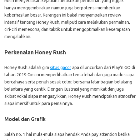
Rush menyediakan kejadian melakukan permainan yang nggak
hanya menggembirakan namun juga berpotensi memberikan
keberhasilan besar. Karangan ini bakal menyampaikan review
intensif tentang Honey Rush, meliputi cara melakukan permainan,
ciri-ciri memesona, dan taktik untuk mengoptimalkan kesempatan
mengalahkan.
Perkenalan Honey Rush
Honey Rush adalah gim
situs gacor
apa diluncurkan dari Play’n GO di
tahun 2019.Gim ini memperlihatkan tema lebah dan juga madu siapa
bercahaya serta penuh sesak color, bersama latar bagian belakang
belantara yang cantik. Dengan ilustrasi yang memikat dan juga
akibat vokal siapa mengasyikkan, Honey Rush menciptakan atmosfer
siapa imersif untuk para pemainnya.
Model dan Grafik
Salah no. 1 hal mula-mula siapa hendak Anda pay attention ketika