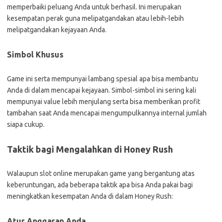
memperbaiki peluang Anda untuk berhasil. Ini merupakan
kesempatan perak guna melipatgandakan atau lebih-lebih
melipatgandakan kejayaan Anda.
Simbol Khusus
Game ini serta mempunyai lambang spesial apa bisa membantu
Anda di dalam mencapai kejayaan. Simbol-simbol ini sering kali
mempunyai value lebih menjulang serta bisa memberikan profit
tambahan saat Anda mencapai mengumpulkannya internal jumlah
siapa cukup.
Taktik bagi Mengalahkan di Honey Rush
Walaupun slot online merupakan game yang bergantung atas
keberuntungan, ada beberapa taktik apa bisa Anda pakai bagi
meningkatkan kesempatan Anda di dalam Honey Rush:
Atur Anggaran Anda