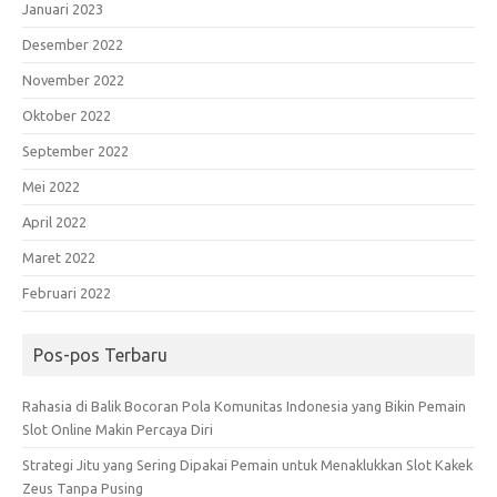
Januari 2023
Desember 2022
November 2022
Oktober 2022
September 2022
Mei 2022
April 2022
Maret 2022
Februari 2022
Pos-pos Terbaru
Rahasia di Balik Bocoran Pola Komunitas Indonesia yang Bikin Pemain
Slot Online Makin Percaya Diri
Strategi Jitu yang Sering Dipakai Pemain untuk Menaklukkan Slot Kakek
Zeus Tanpa Pusing