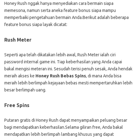
Honey Rush nggak hanya menyediakan cara bermain siapa
memesona, namun serta aneka feature bonus siapa mampu
memperbaiki pengetahuan bermain Anda.Berikut adalah beberapa
feature bonus siapa layak dicatat:
Rush Meter
Seperti apa telah dikatakan lebih awal, Rush Meter ialah ciri
password internal game ini. Tiap keberhasilan yang Anda capai
bakal mengisi meteran ini. Sesudah terisi penuh sesak, Anda hendak
meraih akses ke
Honey Rush Bebas Spins
, di mana Anda bisa
meraih lebih berlimpah kejayaan bebas mesti mempertaruhkan lebih
besar berlimpah uang.
Free Spins
Putaran gratis di Honey Rush dapat menyampaikan peluang besar
bagi mendapatkan keberhasilan.Selama giliran free, Anda bakal
mendapatkan lebih berlimpah lambang khusus yang dapat