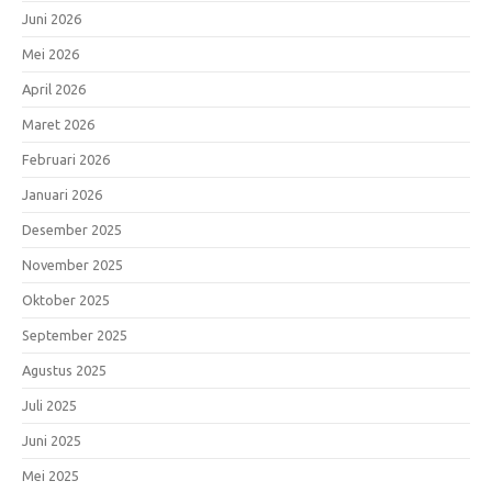
Juni 2026
Mei 2026
April 2026
Maret 2026
Februari 2026
Januari 2026
Desember 2025
November 2025
Oktober 2025
September 2025
Agustus 2025
Juli 2025
Juni 2025
Mei 2025