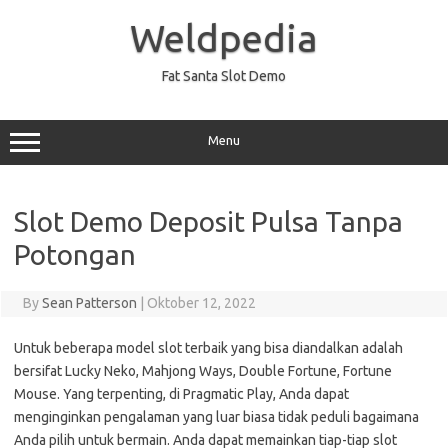
Skip
to
Weldpedia
content
Fat Santa Slot Demo
Menu
Slot Demo Deposit Pulsa Tanpa
Potongan
By
Sean Patterson
|
Oktober 12, 2022
Untuk beberapa model slot terbaik yang bisa diandalkan adalah
bersifat Lucky Neko, Mahjong Ways, Double Fortune, Fortune
Mouse. Yang terpenting, di Pragmatic Play, Anda dapat
menginginkan pengalaman yang luar biasa tidak peduli bagaimana
Anda pilih untuk bermain. Anda dapat memainkan tiap-tiap slot