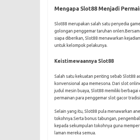
Mengapa Slot88 Menjadi Permain
Slot88 merupakan salah satu penyedia game 
golongan penggemar taruhan onlen.Bersam
siapa diberikan, Slot88 menawarkan kejadi
untuk kelompok pelakunya.
Keistimewaannya Slot88
Salah satu kekuatan penting sebab Slot88 a
konvensional apa memesona. Dari slot onli
judul mesin buaya, Slot88 memiliki berbaga
permainan para penggemar slot gacor tradisi
Selain yang itu, Slot88 pula menawarkan a
tokohnya.Serta bonus tabungan, pengembali
kepada sekumpulan tokohnya guna memperol
laman mereka semua.