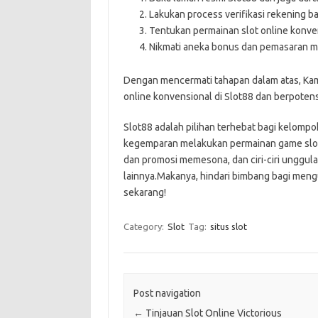
Lakukan process verifikasi rekening b
Tentukan permainan slot online konven
Nikmati aneka bonus dan pemasaran m
Dengan mencermati tahapan dalam atas, Kam
online konvensional di Slot88 dan berpote
Slot88 adalah pilihan terhebat bagi kelompo
kegemparan melakukan permainan game slot
dan promosi memesona, dan ciri-ciri unggul
lainnya.Makanya, hindari bimbang bagi meng
sekarang!
Category:
Slot
Tag:
situs slot
Post navigation
←
Tinjauan Slot Online Victorious