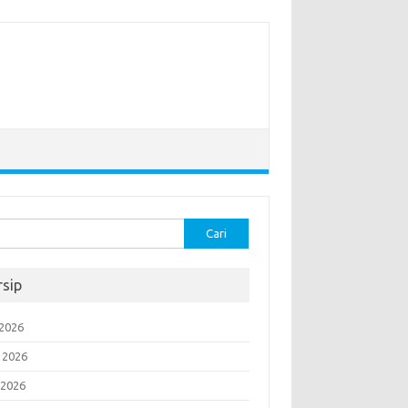
k:
rsip
 2026
i 2026
 2026