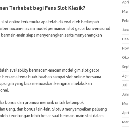
Apri
an Terhebat bagi Fans Slot Klasik?
Mar
Feb
slot online terkemuka apa telah dikenal oleh berlimpah
a bermacam-macam model permainan slot gacor konvensional
Jan
an bermain-main siapa menyenangkan serta menyenangkan
Des
Nov
Okt
Sep
dalah availability bermacam-macam model gim slot gacor
Agu
ne bersama tema buah-buahan sampai slot online bersama
i opsi gim yang bisa memuaskan keinginan melakukan
Juli
onal.
Jun
neka bonus dan promosi menarik untuk kelompok
Mei
an uang, dan bonus lain-lain, Slot88 menyampaikan peluang
Apri
eh keuntungan lebih besar saat bermain-main slot dalam
Mar