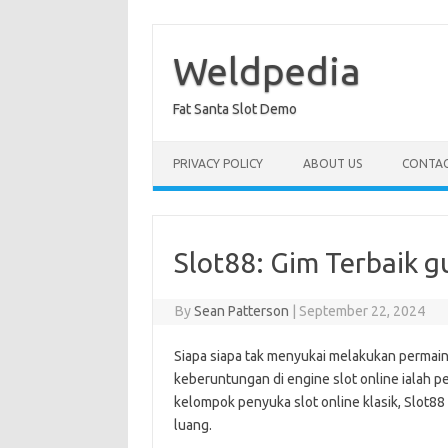
Skip
to
content
Weldpedia
Fat Santa Slot Demo
PRIVACY POLICY
ABOUT US
CONTAC
Slot88: Gim Terbaik g
By
Sean Patterson
|
September 22, 2024
Siapa siapa tak menyukai melakukan permai
keberuntungan di engine slot online ialah
kelompok penyuka slot online klasik, Slot8
luang.