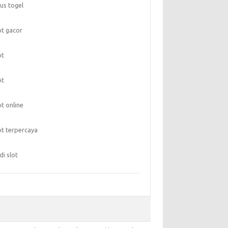
tus togel
ot gacor
ot
ot
ot online
ot terpercaya
di slot