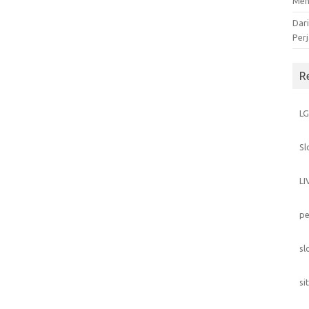
Men
Dar
Perj
R
L
Sl
L
pe
sl
si