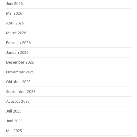
Juni 2026
Mei 2026
April 2026
Maret 2026
Februari 2026
Januari 2026
Desember 2025
November 2025
Oktober 2025
September 2025
Agustus 2025
Juli 2025
Juni 2025
Mei 2025