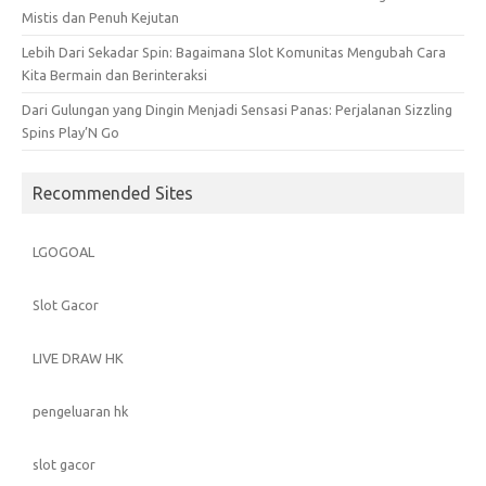
Mistis dan Penuh Kejutan
Lebih Dari Sekadar Spin: Bagaimana Slot Komunitas Mengubah Cara
Kita Bermain dan Berinteraksi
Dari Gulungan yang Dingin Menjadi Sensasi Panas: Perjalanan Sizzling
Spins Play’N Go
Recommended Sites
LGOGOAL
Slot Gacor
LIVE DRAW HK
pengeluaran hk
slot gacor