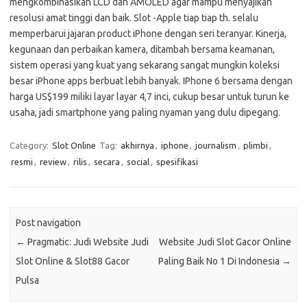
mengkombinasikan LCD dan AMOLED agar mampu menyajikan
resolusi amat tinggi dan baik. Slot -Apple tiap tiap th. selalu
memperbarui jajaran product iPhone dengan seri teranyar. Kinerja,
kegunaan dan perbaikan kamera, ditambah bersama keamanan,
sistem operasi yang kuat yang sekarang sangat mungkin koleksi
besar iPhone apps berbuat lebih banyak. IPhone 6 bersama dengan
harga US$199 miliki layar layar 4,7 inci, cukup besar untuk turun ke
usaha, jadi smartphone yang paling nyaman yang dulu dipegang.
Category:
Slot Online
Tag:
akhirnya
,
iphone
,
journalism
,
plimbi
,
resmi
,
review
,
rilis
,
secara
,
social
,
spesifikasi
Post navigation
←
Pragmatic: Judi Website Judi
Website Judi Slot Gacor Online
Slot Online & Slot88 Gacor
Paling Baik No 1 Di Indonesia
→
Pulsa