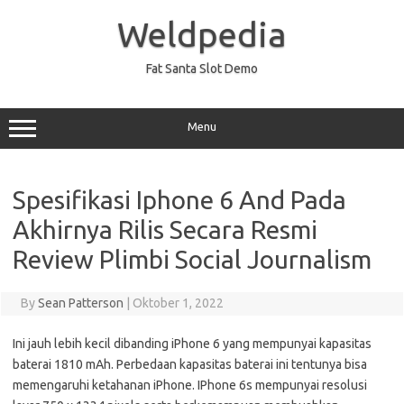
Skip
to
Weldpedia
content
Fat Santa Slot Demo
Menu
Spesifikasi Iphone 6 And Pada
Akhirnya Rilis Secara Resmi
Review Plimbi Social Journalism
By
Sean Patterson
|
Oktober 1, 2022
Ini jauh lebih kecil dibanding iPhone 6 yang mempunyai kapasitas
baterai 1810 mAh. Perbedaan kapasitas baterai ini tentunya bisa
memengaruhi ketahanan iPhone. IPhone 6s mempunyai resolusi