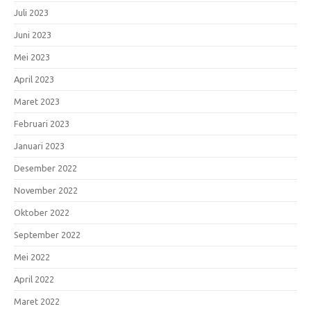
Juli 2023
Juni 2023
Mei 2023
April 2023
Maret 2023
Februari 2023
Januari 2023
Desember 2022
November 2022
Oktober 2022
September 2022
Mei 2022
April 2022
Maret 2022