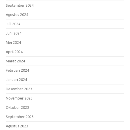
September 2024
Agustus 2024
Juli 2024
Juni 2024
Mei 2024
April 2024
Maret 2024
Februari 2024
Januari 2024
Desember 2023
November 2023
Oktober 2023
September 2023
Agustus 2023