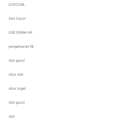
LGOGOAL
Slot Gacor
LIVE DRAW HK
pengeluaran hk
slot gacor
situs slot
situs togel
slot gacor
slot