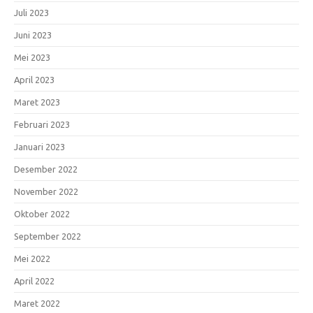
Juli 2023
Juni 2023
Mei 2023
April 2023
Maret 2023
Februari 2023
Januari 2023
Desember 2022
November 2022
Oktober 2022
September 2022
Mei 2022
April 2022
Maret 2022