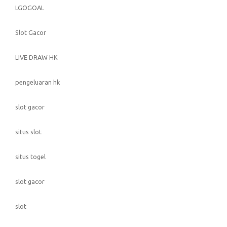
LGOGOAL
Slot Gacor
LIVE DRAW HK
pengeluaran hk
slot gacor
situs slot
situs togel
slot gacor
slot