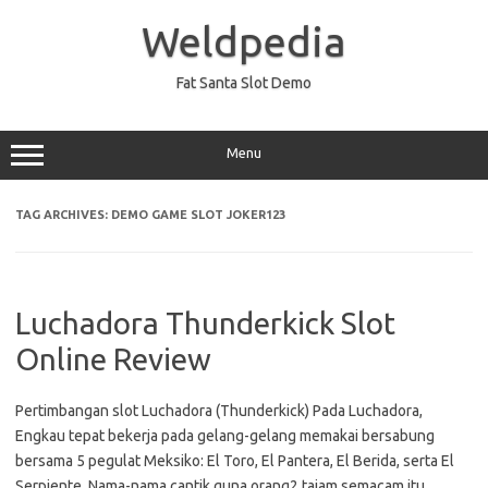
Skip
to
Weldpedia
content
Fat Santa Slot Demo
Menu
TAG ARCHIVES:
DEMO GAME SLOT JOKER123
Luchadora Thunderkick Slot
Online Review
Pertimbangan slot Luchadora (Thunderkick) Pada Luchadora,
Engkau tepat bekerja pada gelang-gelang memakai bersabung
bersama 5 pegulat Meksiko: El Toro, El Pantera, El Berida, serta El
Serpiente. Nama-nama cantik guna orang2 tajam semacam itu.