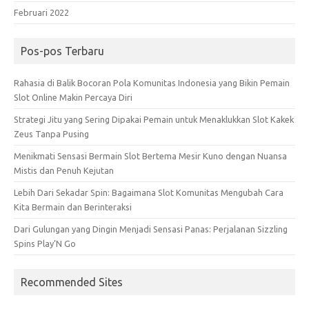
Februari 2022
Pos-pos Terbaru
Rahasia di Balik Bocoran Pola Komunitas Indonesia yang Bikin Pemain
Slot Online Makin Percaya Diri
Strategi Jitu yang Sering Dipakai Pemain untuk Menaklukkan Slot Kakek
Zeus Tanpa Pusing
Menikmati Sensasi Bermain Slot Bertema Mesir Kuno dengan Nuansa
Mistis dan Penuh Kejutan
Lebih Dari Sekadar Spin: Bagaimana Slot Komunitas Mengubah Cara
Kita Bermain dan Berinteraksi
Dari Gulungan yang Dingin Menjadi Sensasi Panas: Perjalanan Sizzling
Spins Play’N Go
Recommended Sites