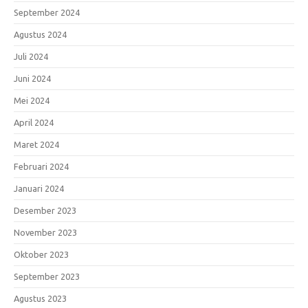
September 2024
Agustus 2024
Juli 2024
Juni 2024
Mei 2024
April 2024
Maret 2024
Februari 2024
Januari 2024
Desember 2023
November 2023
Oktober 2023
September 2023
Agustus 2023