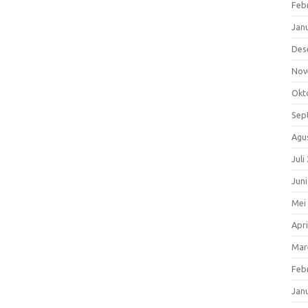
Feb
Jan
Des
Nov
Okt
Sep
Agu
Juli
Jun
Mei
Apri
Mar
Feb
Jan