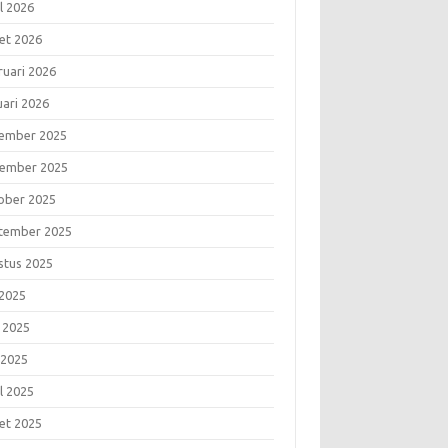
l 2026
et 2026
ruari 2026
uari 2026
ember 2025
ember 2025
ober 2025
tember 2025
stus 2025
 2025
i 2025
 2025
l 2025
et 2025