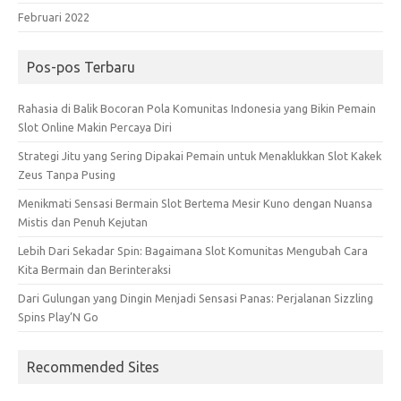
Februari 2022
Pos-pos Terbaru
Rahasia di Balik Bocoran Pola Komunitas Indonesia yang Bikin Pemain
Slot Online Makin Percaya Diri
Strategi Jitu yang Sering Dipakai Pemain untuk Menaklukkan Slot Kakek
Zeus Tanpa Pusing
Menikmati Sensasi Bermain Slot Bertema Mesir Kuno dengan Nuansa
Mistis dan Penuh Kejutan
Lebih Dari Sekadar Spin: Bagaimana Slot Komunitas Mengubah Cara
Kita Bermain dan Berinteraksi
Dari Gulungan yang Dingin Menjadi Sensasi Panas: Perjalanan Sizzling
Spins Play’N Go
Recommended Sites