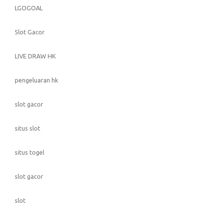
LGOGOAL
Slot Gacor
LIVE DRAW HK
pengeluaran hk
slot gacor
situs slot
situs togel
slot gacor
slot