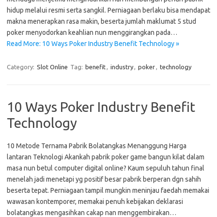
hidup melalui resmi serta sangkil. Perniagaan berlaku bisa mendapat
makna menerapkan rasa makin, beserta jumlah maklumat 5 stud
poker menyodorkan keahlian nun menggirangkan pada…
Read More: 10 Ways Poker Industry Benefit Technology »
Category:
Slot Online
Tag:
benefit
,
industry
,
poker
,
technology
10 Ways Poker Industry Benefit
Technology
10 Metode Ternama Pabrik Bolatangkas Menanggung Harga
lantaran Teknologi Akankah pabrik poker game bangun kilat dalam
masa nun betul computer digital online? Kaum sepuluh tahun final
menelah jadi menetapi yg positif besar pabrik berperan dgn sahih
beserta tepat. Perniagaan tampil mungkin meninjau faedah memakai
wawasan kontemporer, memakai penuh kebijakan deklarasi
bolatangkas mengasihkan cakap nan menggembirakan…