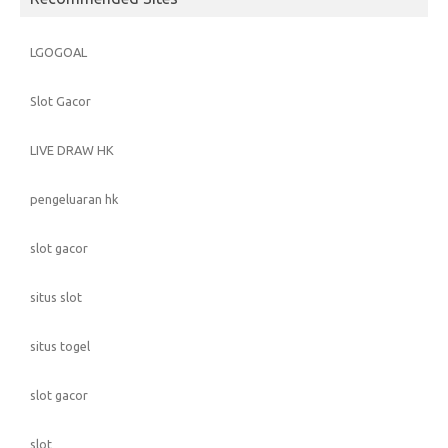
LGOGOAL
Slot Gacor
LIVE DRAW HK
pengeluaran hk
slot gacor
situs slot
situs togel
slot gacor
slot