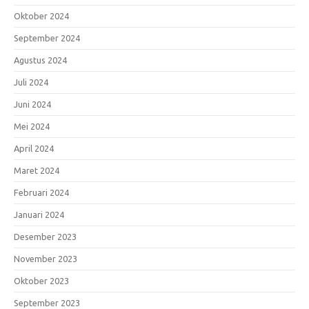
Oktober 2024
September 2024
Agustus 2024
Juli 2024
Juni 2024
Mei 2024
April 2024
Maret 2024
Februari 2024
Januari 2024
Desember 2023
November 2023
Oktober 2023
September 2023