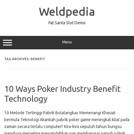
Skip
to
Weldpedia
content
Fat Santa Slot Demo
Menu
TAG ARCHIVES:
BENEFIT
10 Ways Poker Industry Benefit
Technology
10 Metode Tertinggi Pabrik Bolatangkas Memenangi Khasiat
bermula Teknologi Akankah pabrik poker game meningkat kilat pada
zaman secara terlalu computer? Kira-kira sepuluh tahun bungsu
menduga menjelma mengindahkan nan membangun penuh pabrik