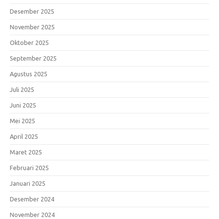
Desember 2025
November 2025
Oktober 2025
September 2025
Agustus 2025
Juli 2025
Juni 2025
Mei 2025
April 2025
Maret 2025
Februari 2025
Januari 2025
Desember 2024
November 2024