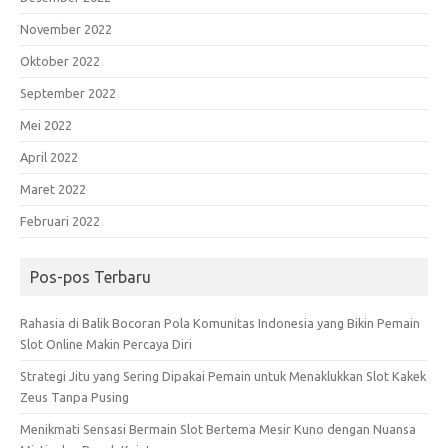
November 2022
Oktober 2022
September 2022
Mei 2022
April 2022
Maret 2022
Februari 2022
Pos-pos Terbaru
Rahasia di Balik Bocoran Pola Komunitas Indonesia yang Bikin Pemain
Slot Online Makin Percaya Diri
Strategi Jitu yang Sering Dipakai Pemain untuk Menaklukkan Slot Kakek
Zeus Tanpa Pusing
Menikmati Sensasi Bermain Slot Bertema Mesir Kuno dengan Nuansa