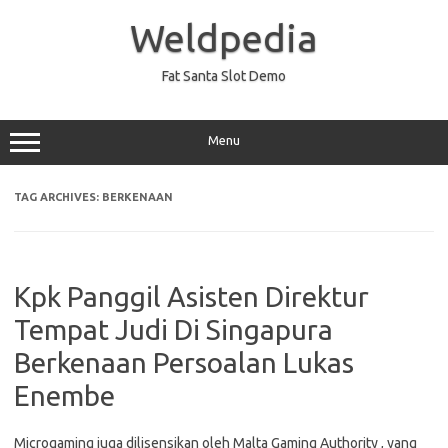
Skip
to
Weldpedia
content
Fat Santa Slot Demo
Menu
TAG ARCHIVES:
BERKENAAN
Kpk Panggil Asisten Direktur
Tempat Judi Di Singapura
Berkenaan Persoalan Lukas
Enembe
Microgaming juga dilisensikan oleh Malta Gaming Authority , yang