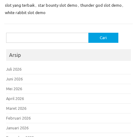
slot yang terbaik
,
star bounty slot demo
,
thunder god slot demo
,
white rabbit slot demo
Cari
untuk:
Arsip
Juli 2026
Juni 2026
Mei 2026
April 2026
Maret 2026
Februari 2026
Januari 2026