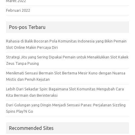
Maret 2022
Februari 2022
Pos-pos Terbaru
Rahasia di Balik Bocoran Pola Komunitas Indonesia yang Bikin Pemain
Slot Online Makin Percaya Diri
Strategi Jitu yang Sering Dipakai Pemain untuk Menaklukkan Slot Kakek
Zeus Tanpa Pusing
Menikmati Sensasi Bermain Slot Bertema Mesir Kuno dengan Nuansa
Mistis dan Penuh Kejutan
Lebih Dari Sekadar Spin: Bagaimana Slot Komunitas Mengubah Cara
Kita Bermain dan Berinteraksi
Dari Gulungan yang Dingin Menjadi Sensasi Panas: Perjalanan Sizzling
Spins Play’N Go
Recommended Sites