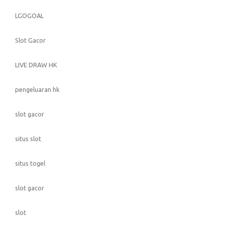
LGOGOAL
Slot Gacor
LIVE DRAW HK
pengeluaran hk
slot gacor
situs slot
situs togel
slot gacor
slot