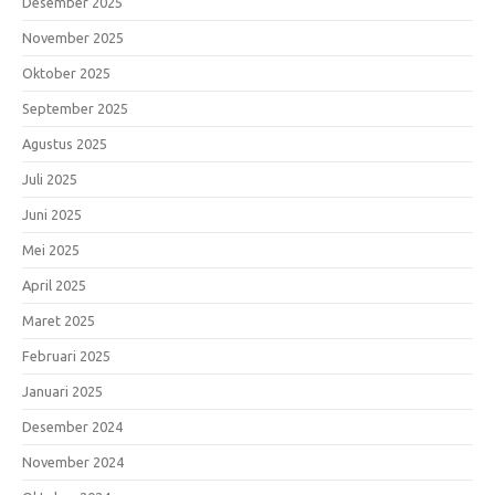
Desember 2025
November 2025
Oktober 2025
September 2025
Agustus 2025
Juli 2025
Juni 2025
Mei 2025
April 2025
Maret 2025
Februari 2025
Januari 2025
Desember 2024
November 2024