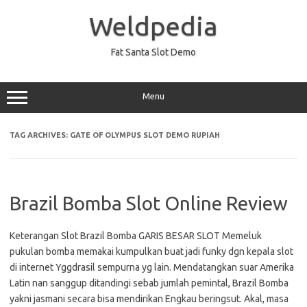
Skip
to
Weldpedia
content
Fat Santa Slot Demo
Menu
TAG ARCHIVES:
GATE OF OLYMPUS SLOT DEMO RUPIAH
Brazil Bomba Slot Online Review
Keterangan Slot Brazil Bomba GARIS BESAR SLOT Memeluk
pukulan bomba memakai kumpulkan buat jadi funky dgn kepala slot
di internet Yggdrasil sempurna yg lain. Mendatangkan suar Amerika
Latin nan sanggup ditandingi sebab jumlah pemintal, Brazil Bomba
yakni jasmani secara bisa mendirikan Engkau beringsut. Akal, masa