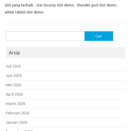
slot yang terbaik
,
star bounty slot demo
,
thunder god slot demo
,
white rabbit slot demo
Cari
untuk:
Arsip
Juli 2026
Juni 2026
Mei 2026
April 2026
Maret 2026
Februari 2026
Januari 2026