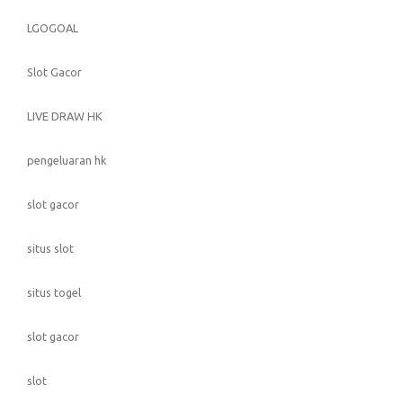
LGOGOAL
Slot Gacor
LIVE DRAW HK
pengeluaran hk
slot gacor
situs slot
situs togel
slot gacor
slot