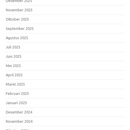
Desember 2025
November 2025
Oktober 2025
September 2025
Agustus 2025
Juli 2025
Juni 2025
Mei 2025
April 2025
Maret 2025
Februari 2025
Januari 2025
Desember 2024
November 2024