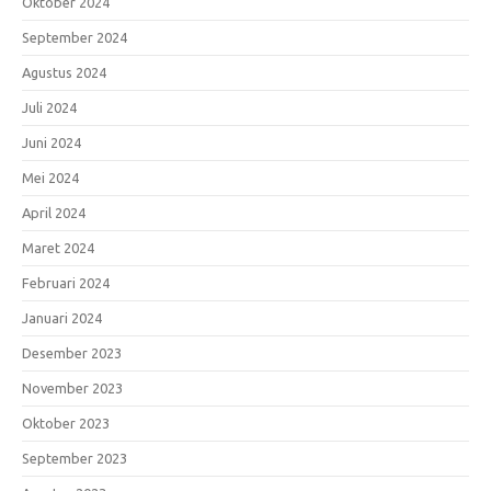
Oktober 2024
September 2024
Agustus 2024
Juli 2024
Juni 2024
Mei 2024
April 2024
Maret 2024
Februari 2024
Januari 2024
Desember 2023
November 2023
Oktober 2023
September 2023