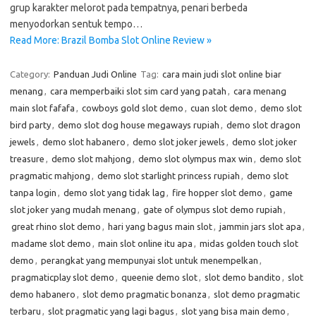
grup karakter melorot pada tempatnya, penari berbeda
menyodorkan sentuk tempo…
Read More: Brazil Bomba Slot Online Review »
Category:
Panduan Judi Online
Tag:
cara main judi slot online biar
menang
,
cara memperbaiki slot sim card yang patah
,
cara menang
main slot fafafa
,
cowboys gold slot demo
,
cuan slot demo
,
demo slot
bird party
,
demo slot dog house megaways rupiah
,
demo slot dragon
jewels
,
demo slot habanero
,
demo slot joker jewels
,
demo slot joker
treasure
,
demo slot mahjong
,
demo slot olympus max win
,
demo slot
pragmatic mahjong
,
demo slot starlight princess rupiah
,
demo slot
tanpa login
,
demo slot yang tidak lag
,
fire hopper slot demo
,
game
slot joker yang mudah menang
,
gate of olympus slot demo rupiah
,
great rhino slot demo
,
hari yang bagus main slot
,
jammin jars slot apa
,
madame slot demo
,
main slot online itu apa
,
midas golden touch slot
demo
,
perangkat yang mempunyai slot untuk menempelkan
,
pragmaticplay slot demo
,
queenie demo slot
,
slot demo bandito
,
slot
demo habanero
,
slot demo pragmatic bonanza
,
slot demo pragmatic
terbaru
,
slot pragmatic yang lagi bagus
,
slot yang bisa main demo
,