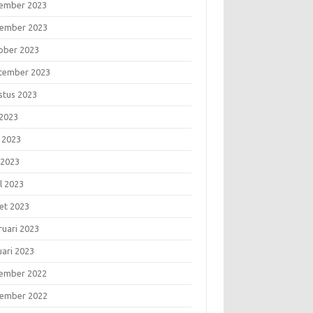
ember 2023
ember 2023
ober 2023
tember 2023
stus 2023
 2023
i 2023
 2023
l 2023
et 2023
ruari 2023
uari 2023
ember 2022
ember 2022