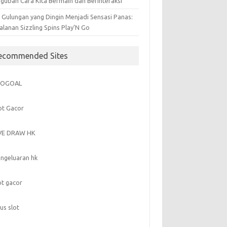
gubah Cara Kita Bermain dan Berinteraksi
i Gulungan yang Dingin Menjadi Sensasi Panas:
alanan Sizzling Spins Play’N Go
ecommended Sites
GOGOAL
ot Gacor
IVE DRAW HK
ngeluaran hk
ot gacor
tus slot