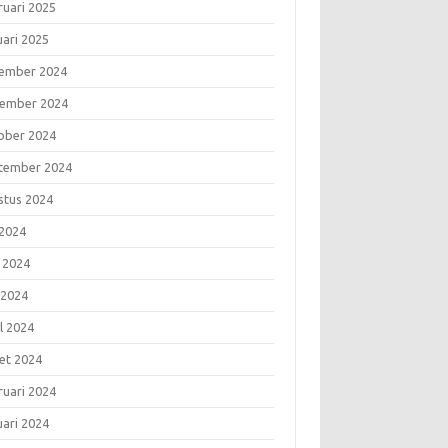
ruari 2025
uari 2025
ember 2024
ember 2024
ober 2024
tember 2024
stus 2024
 2024
i 2024
 2024
l 2024
et 2024
ruari 2024
uari 2024