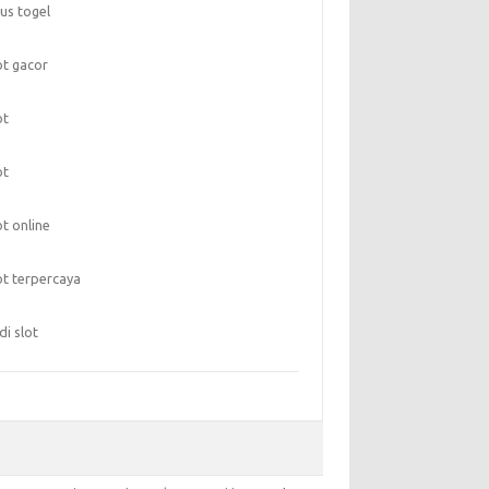
tus togel
ot gacor
ot
ot
ot online
ot terpercaya
di slot