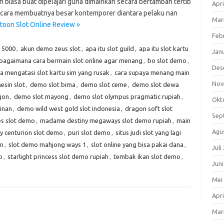
an biasa buat dipelajari guna dimainkan secara bertambah tertib
Apri
 secara membuatnya besar kontemporer diantara pelaku nan
Mar
toon Slot Online Review »
Feb
 5000
,
akun demo zeus slot
,
apa itu slot guild
,
apa itu slot kartu
Jan
bagaimana cara bermain slot online agar menang
,
bo slot demo
,
Des
a mengatasi slot kartu sim yang rusak
,
cara supaya menang main
Nov
sin slot
,
demo slot bima
,
demo slot ceme
,
demo slot dewa
gon
,
demo slot mayong
,
demo slot olympus pragmatic rupiah
,
Okt
inan
,
demo wild west gold slot indonesia
,
dragon soft slot
Sep
es slot demo
,
madame destiny megaways slot demo rupiah
,
main
Agu
y centurion slot demo
,
puri slot demo
,
situs judi slot yang lagi
an
,
slot demo mahjong ways 1
,
slot online yang bisa pakai dana
,
Juli
p
,
starlight princess slot demo rupiah
,
tembak ikan slot demo
,
Jun
Mei
Apri
Mar