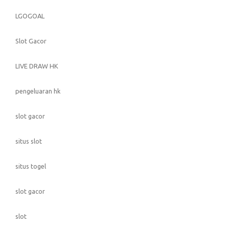
LGOGOAL
Slot Gacor
LIVE DRAW HK
pengeluaran hk
slot gacor
situs slot
situs togel
slot gacor
slot