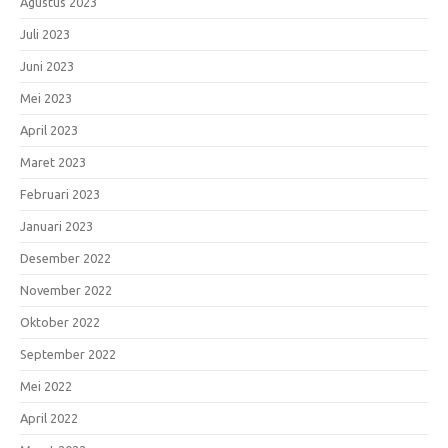
Agustus 2023
Juli 2023
Juni 2023
Mei 2023
April 2023
Maret 2023
Februari 2023
Januari 2023
Desember 2022
November 2022
Oktober 2022
September 2022
Mei 2022
April 2022