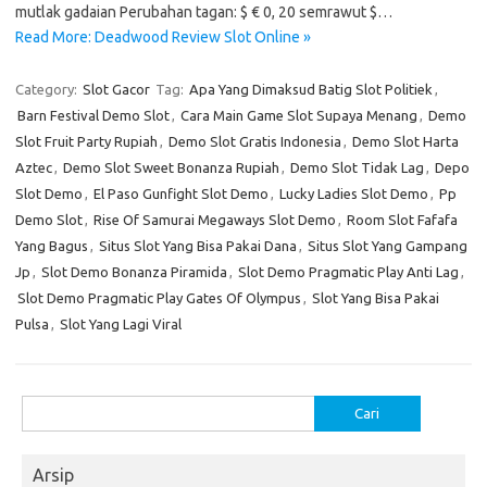
mutlak gadaian Perubahan tagan: $ € 0, 20 semrawut $…
Read More: Deadwood Review Slot Online »
Category:
Slot Gacor
Tag:
Apa Yang Dimaksud Batig Slot Politiek
,
Barn Festival Demo Slot
,
Cara Main Game Slot Supaya Menang
,
Demo
Slot Fruit Party Rupiah
,
Demo Slot Gratis Indonesia
,
Demo Slot Harta
Aztec
,
Demo Slot Sweet Bonanza Rupiah
,
Demo Slot Tidak Lag
,
Depo
Slot Demo
,
El Paso Gunfight Slot Demo
,
Lucky Ladies Slot Demo
,
Pp
Demo Slot
,
Rise Of Samurai Megaways Slot Demo
,
Room Slot Fafafa
Yang Bagus
,
Situs Slot Yang Bisa Pakai Dana
,
Situs Slot Yang Gampang
Jp
,
Slot Demo Bonanza Piramida
,
Slot Demo Pragmatic Play Anti Lag
,
Slot Demo Pragmatic Play Gates Of Olympus
,
Slot Yang Bisa Pakai
Pulsa
,
Slot Yang Lagi Viral
Cari
untuk:
Arsip