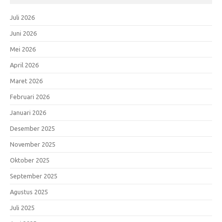
Juli 2026
Juni 2026
Mei 2026
April 2026
Maret 2026
Februari 2026
Januari 2026
Desember 2025
November 2025
Oktober 2025
September 2025
Agustus 2025
Juli 2025